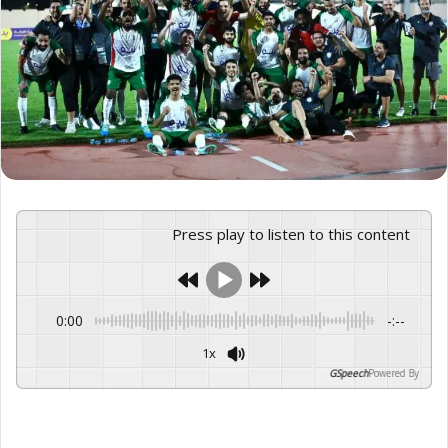
Press play to listen to this content
0:00
-:--
1x
GSpeech
Powered By