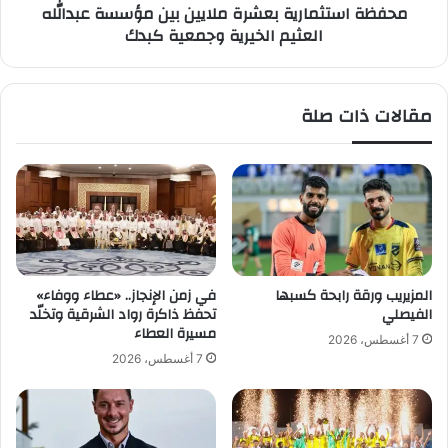
محفظة استثمارية بعشرة ملايين بين مؤسسة عبدالله
ن
م
العثيم الخيرية وجمعية كبدك
د
ا
و
ر
ر
ي
ة
ة
مقالات ذات صلة
م
ب
د
ع
ر
ش
ب
ر
ي
ة
ا
م
ل
ل
ف
ا
ئ
ي
المزيريب ورقة رابحة كسبها
في زمن الإنجاز.. «عطاء ووفاء»
ا
ي
الفيصلي
تحفظ ذاكرة رواد الشرقية وتخلّد
ت
ن
مسيرة العطاء
7 أغسطس، 2026
ا
ب
7 أغسطس، 2026
ل
ي
س
ن
ن
م
ي
ؤ