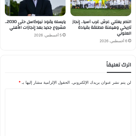
ة
س
ب
س
ا
ة
ل
النصر يعتلي عرش غرب آسيا.. إنجاز
يايسله يقود نيوكاسل حتى 2030..
ع
تاريخي وهيمنة مطلقة بقيادة
مشروع جديد بعد إنجازات الأهلي
ت
ب
العلوني
ع
د
5 أغسطس، 2026
ا
ا
6 أغسطس، 2026
و
ل
ن
ل
م
ه
اترك تعليقاً
ع
ا
ا
ل
ل
ع
لن يتم نشر عنوان بريدك الإلكتروني.
الحقول الإلزامية مشار إليها بـ
*
ا
ث
ت
ي
ا
ح
م
ل
ا
ا
د
ل
ت
ا
خ
ع
ل
ي
ف
ر
ل
ر
ي