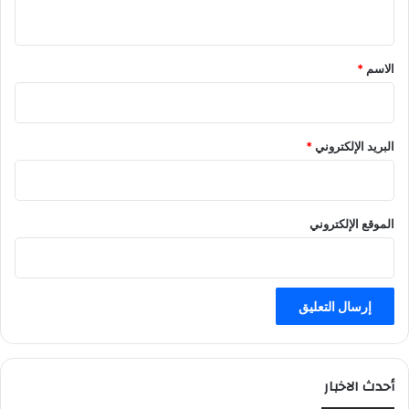
ي
ن
ة
س
ق
و
ي
ج
*
الاسم
*
م
ع
ي
ة
البريد الإلكتروني
*
ك
ب
د
ك
الموقع الإلكتروني
أحدث الاخبار