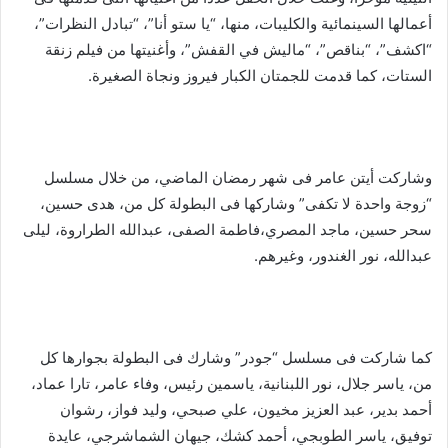
أعمالها السينمائية والكليبات، منها، “يا ستو أنا”، “تبادل النظرات”،
“اكشف”، “بناقص”، “ماليش في القفش”، وأغنيتها من فيلم زنقة
الستات، كما قدمت للجمتان الكبار فيروز ونجاة الصغيرة.
وشاركت أيتن عامر فى شهر رمضان الماضي، من خلال مسلسل
“زوجة واحدة لا تكفى” وشاركها فى البطولة كل من، هدى حسين،
سحر حسين، ماجد المصري،فاطمة الصفى، عبدالله الطراروة، ليلى
عبدالله، نور الغندور، وغيرهم.
كما شاركت فى مسلسل “جودر” وشارك فى البطولة بجوارها كل
من، ياسر جلال، نور اللبنانية، ياسمين رئيس، وفاء عامر، تارا عماد،
أحمد بدير، عبد العزيز مخيون، علي صبحي، وليد فواز، رشوان
توفيق، ياسر الطوبجي، أحمد كشك، جيهان الشماشرجي، عايدة