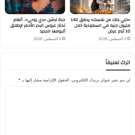
1
2
7
«خلي بالك من نفسك» يحقق 142
جدة تدشن «دي روحي».. أنغام
1
مليون جنيه في السعودية خلال
تختار عروس البحر الأحمر لإطلاق
ص
10 أيام عرض
ألبومها الجديد
و
تً
3 أغسطس، 2026
3 أغسطس، 2026
ا
اترك تعليقاً
لن يتم نشر عنوان بريدك الإلكتروني.
الحقول الإلزامية مشار إليها بـ
*
ا
ل
ت
ع
ل