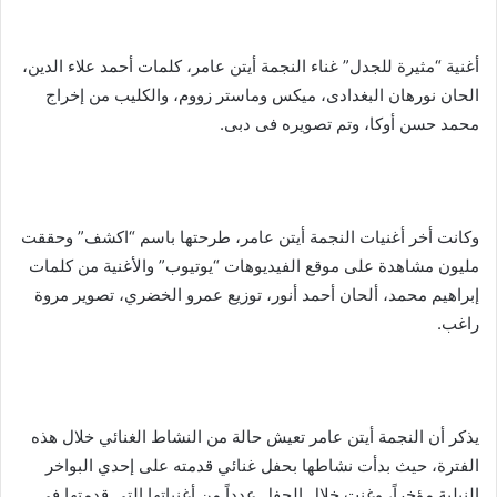
أغنية “مثيرة للجدل” غناء النجمة أيتن عامر، كلمات أحمد علاء الدين،
الحان نورهان البغدادى، ميكس وماستر زووم، والكليب من إخراج
محمد حسن أوكا، وتم تصويره فى دبى.
وكانت أخر أغنيات النجمة أيتن عامر، طرحتها باسم “اكشف” وحققت
مليون مشاهدة على موقع الفيديوهات “يوتيوب” والأغنية من كلمات
إبراهيم محمد، ألحان أحمد أنور، توزيع عمرو الخضري، تصوير مروة
راغب.
يذكر أن النجمة أيتن عامر تعيش حالة من النشاط الغنائي خلال هذه
الفترة، حيث بدأت نشاطها بحفل غنائي قدمته على إحدي البواخر
النيلية مؤخراً، وغنت خلال الحفل عدداً من أغنياتها التى قدمتها فى