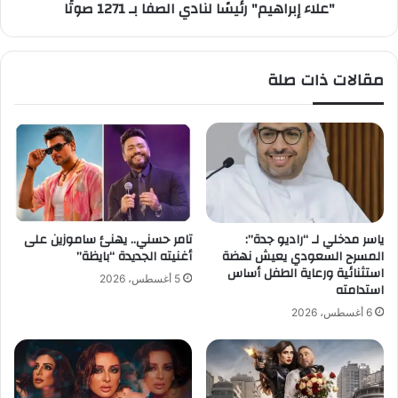
"علاء إبراهيم" رئيسًا لنادي الصفا بـ 1271 صوتًا
ج
ه
م
ي
ة
م
م
"
مقالات ذات صلة
ع
ر
ا
ئ
ل
ي
ك
سً
ب
ا
ا
ل
ر
ن
ق
ا
ب
د
ياسر مدخلي لـ “راديو جدة”:
تامر حسني.. يهنئ ساموزين على
ل
ي
المسرح السعودي يعيش نهضة
أغنيته الجديدة “بايظة”
و
ا
استثنائية ورعاية الطفل أساس
5 أغسطس، 2026
استدامته
ف
ل
ا
ص
6 أغسطس، 2026
ت
ف
ي
ا
!
ب
!
ـ