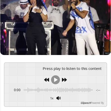
Press play to listen to this content
0:00
-:--
1x
GSpeech
Powered By