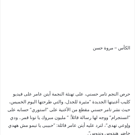
الكأس – مروة حسن
حرص النجم تامر حسني، على تهنئة النجمة أيتن عامر على فيديو
كليب أغنيتها الجديدة “مثيرة للجدل، والتي طرحتها اليوم الخميس،
حيث نشر تامر حسني مقطع من الأغنية على “استوري” حسابه على
“انستجرام” ووجه لها رسالة قائلاً: ” مليون مبروك يا تونا قمر.. ودي
وإوعي تهدى”، لترد عليه أيتن عامر قائلة: “حبيبى يا تيمو مش ههدي
حاضر هندوس وندوس”.