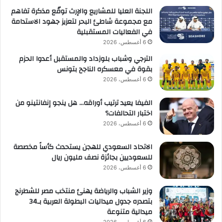
اللجنة العليا للمشاريع والإرث توقّع مذكرة تفاهم
مع مجموعة شاطئ البحر لتعزيز جهود الاستدامة
في الفعاليات المستقبلية
6 أغسطس، 2026
الترجي وشباب بلوزداد والمستقبل أعدوا الحزم
بقوة في معسكره الناجح بتونس
6 أغسطس، 2026
الفيفا يعيد ترتيب أوراقه… هل ينجو إنفانتينو من
اختبار التحالفات؟
6 أغسطس، 2026
الاتحاد السعودي للهجن يستحدث كأساً مخصصة
للسعوديين بجائزة نصف مليون ريال
6 أغسطس، 2026
وزير الشباب والرياضة يهنئ منتخب مصر للشطرنج
بتصدره جدول ميداليات البطولة العربية بـ34
ميدالية متنوعة
6 أغسطس، 2026