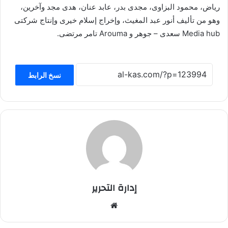
رياض، محمود البزاوى، مجدى بدر، عابد عنان، هدى مجد وآخرين،
وهو من تأليف أنور عبد المغيث، وإخراج إسلام خيرى وإنتاج شركتى
Media hub سعدى – جوهر و Arouma تامر مرتضى.
نسخ الرابط
إدارة التحرير
موق
ع