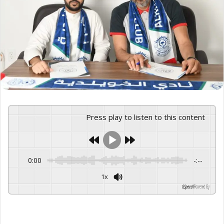
Press play to listen to this content
0:00
-:--
1x
GSpeech
Powered By