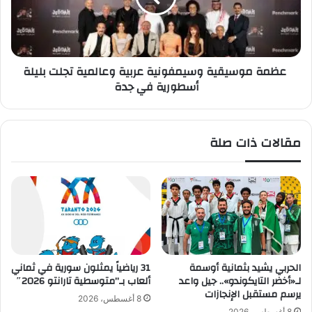
ر
م
ة
و
أ
س
م
ي
عظمة موسيقية وسيمفونية عربية وعالمية تجلت بليلة
ا
ق
أسطورية في جدة
م
ي
ا
ة
ل
و
ص
س
مقالات ذات صلة
ي
ي
ن
م
ف
ف
ي
و
ب
ن
ط
ي
و
ة
ل
ع
ة
ر
الحربي يشيد بثمانية أوسمة
31 رياضياً يمثلون سورية في ثماني
آ
ب
لـ«أخضر التايكوندو».. جيل واعد
ألعاب بـ”متوسطية تارانتو 2026″
س
ي
يرسم مستقبل الإنجازات
8 أغسطس، 2026
ي
ة
8 أغسطس، 2026