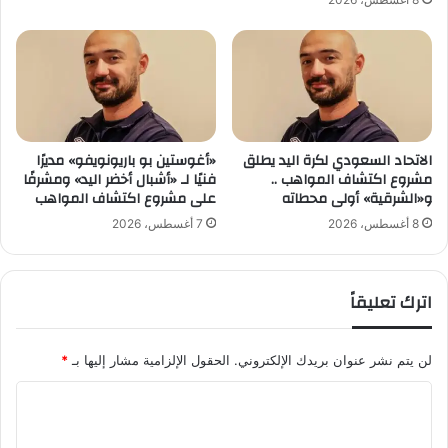
ا
و
ع
ا
ل
م
ي
ة
الاتحاد السعودي لكرة اليد يطلق
«أغوستين بو باريونويفو» مديرًا
ت
مشروع اكتشاف المواهب ..
فنيًا لـ «أشبال أخضر اليد» ومشرفًا
ج
و«الشرقية» أولى محطاته
على مشروع اكتشاف المواهب
ل
ت
8 أغسطس، 2026
7 أغسطس، 2026
ب
ل
ي
اترك تعليقاً
ل
ة
أ
لن يتم نشر عنوان بريدك الإلكتروني.
الحقول الإلزامية مشار إليها بـ
*
س
ط
ا
و
ل
ر