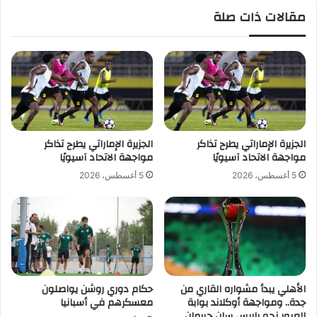
ل
ا
مقالات ذات صلة
ا
م
ت
ا
ح
ل
ا
م
د
ش
ا
ر
ك
ي
الجزيرة الإماراتي يطرح تذاكر
الجزيرة الإماراتي يطرح تذاكر
ن
مواجهة الاتحاد آسيويًا
مواجهة الاتحاد آسيويًا
ف
5 أغسطس، 2026
5 أغسطس، 2026
ي
ا
ل
م
ع
س
ك
ر
الأهلي يبدأ مشواره القاري من
حكام دوري روشن يواصلون
جدة.. ومواجهة أوكلاند بوابة
معسكرهم في أسبانيا
ا
العبور نحو باريس سان جيرمان
ل