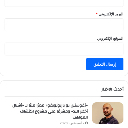
م
ق
البريد الإلكتروني
*
ب
ل
ف
ي
الموقع الإلكتروني
أ
ب
ه
ا
أحدث الاخبار
«أغوستين بو باريونويفو» مديرًا فنيًا لـ «أشبال
أخضر اليد» ومشرفًا على مشروع اكتشاف
المواهب
7 أغسطس، 2026