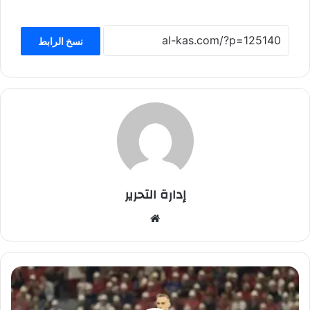
نسخ الرابط
إدارة التحرير
موق
ع
الوي
ب
ا
ل
ش