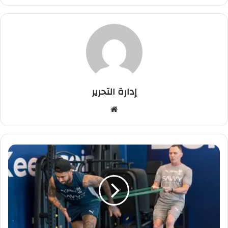
إدارة التحرير
موق
ع
الوي
ب
ا
ل
ه
ل
ا
ل
ي
س