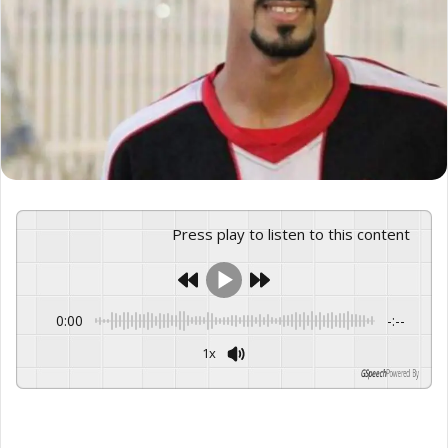
Press play to listen to this content
0:00
-:--
1x
GSpeech
Powered By