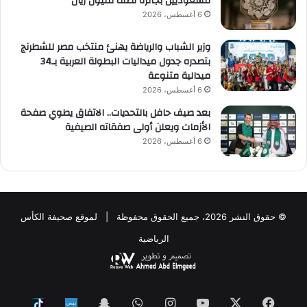
للسعوديين بجائزة نصف مليون ريال
6 أغسطس، 2026
وزير الشباب والرياضة يهنئ منتخب مصر للشطرنج
بتصدره جدول ميداليات البطولة العربية بـ34
ميدالية متنوعة
6 أغسطس، 2026
بعد صيف حافل بالتحديات.. الاتفاق يطوي صفحة
الأزمات ويعلن أولى صفقاته الصيفية
6 أغسطس، 2026
© حقوق النشر 2026، جميع الحقوق محفوظة | لموقع صحيفة الكأس
الرياضية
فيسبوك
‫X
‫YouTube
انستقرام
واتساب
Snapchat
ktok
Nabd