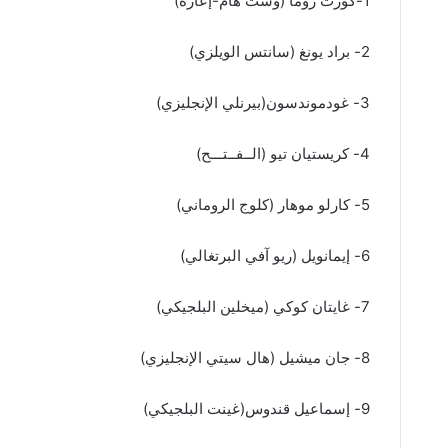
1-كورت زوما (وست هام-إعارة)
2- براد يونغ (سانتس الويلزي)
3- غودموندسون(بيرنلي الإنجليزي)
4- كريستيان تيو (الــفــتـــح)
5- كارلو موهار (كلوج الروماني)
6- إيمانويل (ريو آفي البرتغالي)
7- غايتان كوكي (ميخلين البلجيكي)
8- جان ميشيل (هال سيتي الإنجليزي)
9- إسماعيل قندوس(غينت البلجيكي)