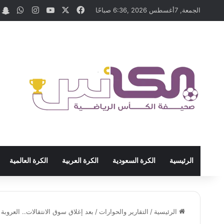
‫X
فيسبوك
‫YouTube
انستقرام
واتسا
t
الجمعة, 7أغسطس 2026 ,6:36 صباحًا
الرئيسية
الكرة السعودية
الكرة العربية
الكرة العالمية
الرئيسية
/
التقارير والحوارات
/
بعد إغلاق سوق الانتقالات.. العروبة ال