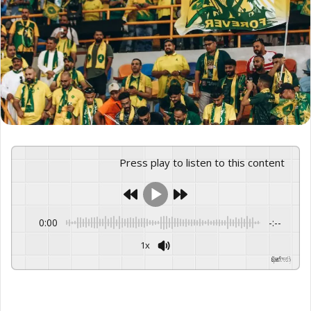
Press play to listen to this content
0:00
-:--
1x
GSpeech
Powered By