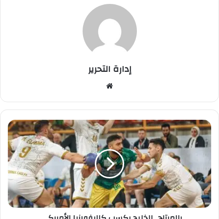
إدارة التحرير
موق
ع
الوي
ب
ب
ا
ل
م
ر
ت
ا
ح
.
بالمرتاح.. الخليج يكسب كاليفورنيا الأمريكي
.