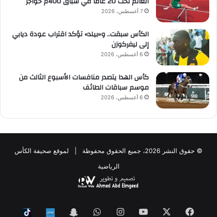
العالم تحت 20 عاماً في سباق 400م حواجز
7 أغسطس، 2026
الكأس سبقت.. و«بيلد» تؤكد اقتراب عودة ديابي
إلى ليفركوزن
6 أغسطس، 2026
كأس الهدا يتصدر منافسات الأسبوع الثالث من
موسم سباقات الطائف
6 أغسطس، 2026
© حقوق النشر 2026، جميع الحقوق محفوظة | لموقع صحيفة الكأس
الرياضية
فيسبوك
‫X
‫YouTube
انستقرام
واتساب
Snapchat
ktok
Nabd