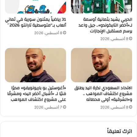
ل
ر
أ
ف
م
ي
الحربي يشيد بثمانية أوسمة
31 رياضياً يمثلون سورية في ثماني
ر
ا
لـ«أخضر التايكوندو».. جيل واعد
ألعاب بـ”متوسطية تارانتو 2026″
ي
ل
يرسم مستقبل الإنجازات
8 أغسطس، 2026
ك
ع
8 أغسطس، 2026
ي
ا
ل
م
و
ت
ت
و
الاتحاد السعودي لكرة اليد يطلق
«أغوستين بو باريونويفو» مديرًا
ا
مشروع اكتشاف المواهب ..
فنيًا لـ «أشبال أخضر اليد» ومشرفًا
ج
و«الشرقية» أولى محطاته
على مشروع اكتشاف المواهب
د
ف
8 أغسطس، 2026
7 أغسطس، 2026
ي
ه
ا
اترك تعليقاً
أ