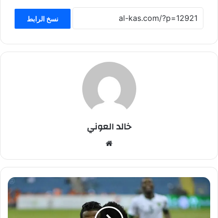
نسخ الرابط
خالد العوني
موق
ع
الوي
ب
ا
ل
ع
ا