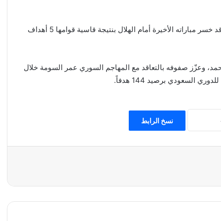
من جهته، يحتل فريق العروبة المركز الـ14 برصيد 13 نقطة، وقد خسر مباراته الأخيرة أمام الهلال بنتيجة قاسية قوامها 5 أهداف
ن حمد، وعزّز صفوفه بالتعاقد مع المهاجم السوري عمر السومة خلال
ري السعودي برصيد 144 هدفاً.
نسخ الرابط