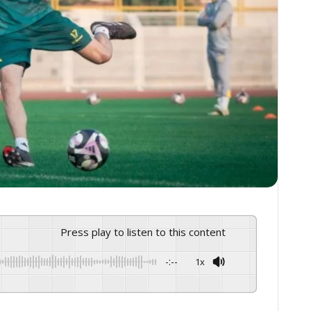
Press play to listen to this content
-:--
1x
GSpeech
Powered By