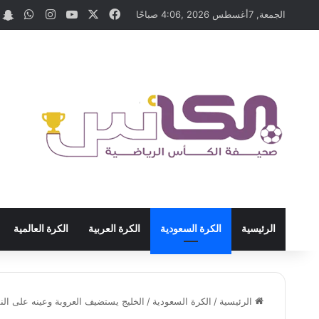
‫X
فيسبوك
‫YouTube
انستقرام
واتسا
t
الجمعة, 7أغسطس 2026 ,4:06 صباحًا
الرئيسية
الكرة السعودية
الكرة العربية
الكرة العالمية
الرئيسية
/
الكرة السعودية
/
الخليج يستضيف العروبة وعينه على الن