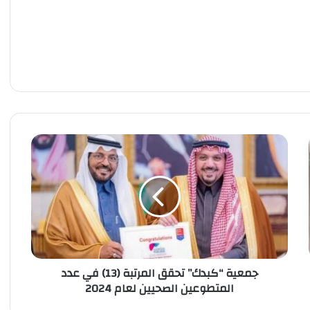
ج
م
ع
ي
ة
“
ك
ب
د
جمعية “كبدك” تحقق المرتبة (13) في عدد
ك
المتطوعين الصحيين لعام 2024
”
ت