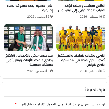
ت
الكأس سبقت.. و«بيلد» تؤكد
حزم الصمود يجدد صفوفه بدماء
ع
اقتراب عودة ديابي إلى ليفركوزن
إفريقية
د
6 أغسطس، 2026
6 أغسطس، 2026
ا
دً
ا
ل
ل
ق
ا
د
الترجي وشباب بلوزداد والمستقبل
بعد صيف حافل بالتحديات.. الاتفاق
أعدوا الحزم بقوة في معسكره
يطوي صفحة الأزمات ويعلن أولى
س
الناجح بتونس
صفقاته الصيفية
ي
ة
6 أغسطس، 2026
6 أغسطس، 2026
اترك تعليقاً
لن يتم نشر عنوان بريدك الإلكتروني.
الحقول الإلزامية مشار إليها بـ
*