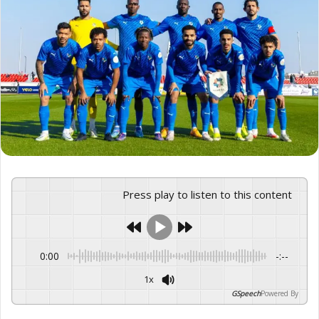
Press play to listen to this content
0:00
-:--
1x
GSpeech
Powered By