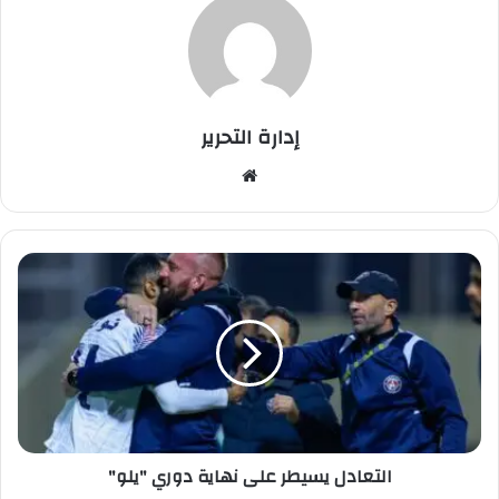
إدارة التحرير
موق
ع
الوي
ب
ا
ل
ت
ع
ا
د
ل
ي
س
التعادل يسيطر على نهاية دوري "يلو"
ي
ط