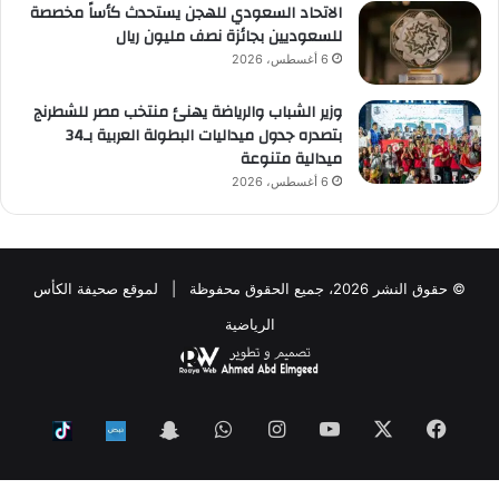
الاتحاد السعودي للهجن يستحدث كأساً مخصصة
للسعوديين بجائزة نصف مليون ريال
6 أغسطس، 2026
وزير الشباب والرياضة يهنئ منتخب مصر للشطرنج
بتصدره جدول ميداليات البطولة العربية بـ34
ميدالية متنوعة
6 أغسطس، 2026
© حقوق النشر 2026، جميع الحقوق محفوظة | لموقع صحيفة الكأس
الرياضية
فيسبوك
‫X
‫YouTube
انستقرام
واتساب
Snapchat
ktok
Nabd