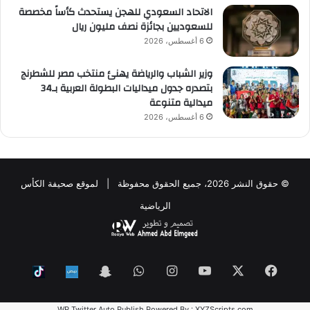
الاتحاد السعودي للهجن يستحدث كأساً مخصصة
للسعوديين بجائزة نصف مليون ريال
6 أغسطس، 2026
وزير الشباب والرياضة يهنئ منتخب مصر للشطرنج
بتصدره جدول ميداليات البطولة العربية بـ34
ميدالية متنوعة
6 أغسطس، 2026
© حقوق النشر 2026، جميع الحقوق محفوظة | لموقع صحيفة الكأس
الرياضية
فيسبوك
‫X
‫YouTube
انستقرام
واتساب
Snapchat
ktok
Nabd
WP Twitter Auto Publish
Powered By :
XYZScripts.com