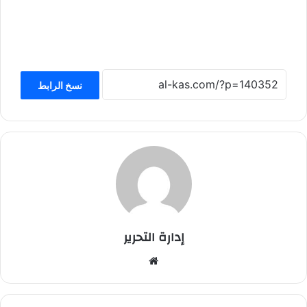
نسخ الرابط
إدارة التحرير
موق
ع
الوي