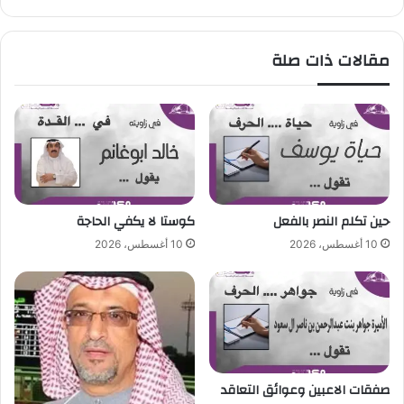
ل
ي
أ
ي
خ
ك
مقالات ذات صلة
ي
ت
ر
ب
ف
:
ي
"
ن
ق
ع
ل
ش
ب
ا
و
ل
ا
حين تكلم النصر بالفعل
كوستا لا يكفي الحاجة
ر
ح
10 أغسطس، 2026
10 أغسطس، 2026
ا
د
ئ
.
د
.
و
م
و
ق
ف
صفقات الاعبين وعوائق التعاقد
م