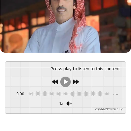
Press play to listen to this content
0:00
-:--
1x
GSpeech
Powered By