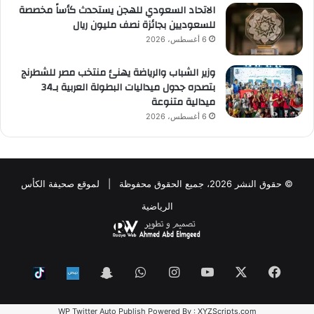
الاتحاد السعودي للهجن يستحدث كأساً مخصصة
للسعوديين بجائزة نصف مليون ريال
6 أغسطس، 2026
وزير الشباب والرياضة يهنئ منتخب مصر للشطرنج
بتصدره جدول ميداليات البطولة العربية بـ34
ميدالية متنوعة
6 أغسطس، 2026
© حقوق النشر 2026، جميع الحقوق محفوظة | لموقع صحيفة الكأس
الرياضية
فيسبوك
‫X
‫YouTube
انستقرام
واتساب
Snapchat
ktok
Nabd
WP Twitter Auto Publish
Powered By :
XYZScripts.com