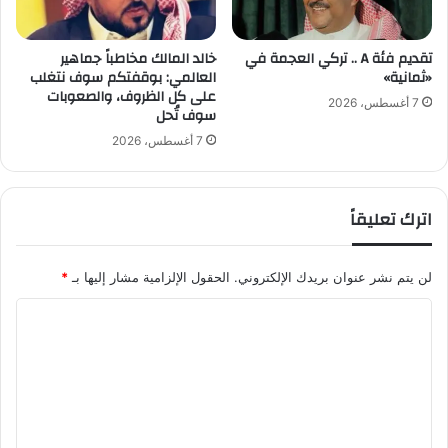
ث
م
تقديم فئة A .. تركي العجمة في
خالد المالك مخاطباً جماهير
ر
«ثمانية»
العالمي: بوقفتكم سوف نتغلب
ة
على كل الظروف، والصعوبات
م
7 أغسطس، 2026
سوف تُحل
و
س
7 أغسطس، 2026
م
ك
ا
اترك تعليقاً
م
ل
لن يتم نشر عنوان بريدك الإلكتروني.
الحقول الإلزامية مشار إليها بـ
*
ا
ل
ت
ع
ل