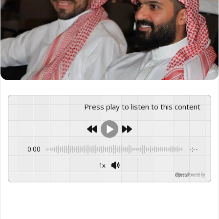
Press play to listen to this content
0:00
-:--
1x
GSpeech
Powered By