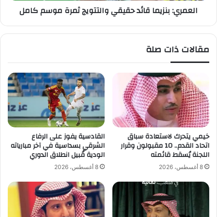
العمري: بنزيما قائد حقيقي والتتويج ثمرة موسم كامل
م
ز
ي
ي
د
م
.
ا
مقالات ذات صلة
.
ق
ي
ا
ص
ئ
ن
د
ع
ح
ا
ق
ل
ي
م
ق
ج
ي
خيمي يتحرك لاستعادة سباق
القادسية يفوز على الرفاع
د
و
اتحاد القدم.. 10 مقبولون وقرار
الشرقي بسداسية في آخر مبارياته
م
ا
اللجنة يُسقط قائمته
الودية قُبيل انطلاق الدوري
ن
ل
8 أغسطس، 2026
8 أغسطس، 2026
ج
ت
د
ت
ي
و
د
ي
"
ج