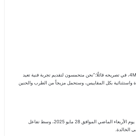
وأكد المهندس حمزة ناصر، الرئيس التنفيذي لشركة 4M Events، في تصريحه قائلًا:”نحن متحمسون لتقديم تجربة فنية تعيد
 واستثنائية بكل المقاييس، وستحمل مزيجاً من الطرب والحنين
وقد بدأت عملية حجز التذاكر عبر منصة WeBook، انطلاقًا من يوم الأربعاء الماضي الموافق 28 مايو 2025، وسط تفاعل
 الخالدة.