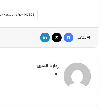
فيسبوك
‫X
لينكدإن
شاركها
إدارة التحرير
موق
ع
الوي
ب