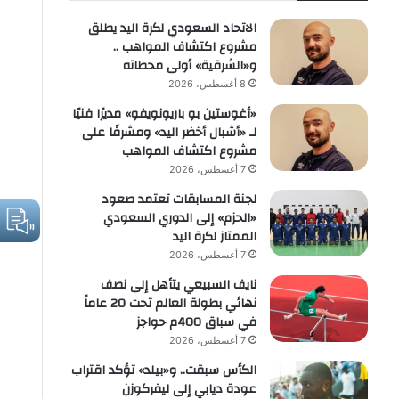
الاتحاد السعودي لكرة اليد يطلق
مشروع اكتشاف المواهب ..
و«الشرقية» أولى محطاته
8 أغسطس، 2026
«أغوستين بو باريونويفو» مديرًا فنيًا
لـ «أشبال أخضر اليد» ومشرفًا على
مشروع اكتشاف المواهب
7 أغسطس، 2026
لجنة المسابقات تعتمد صعود
«الحزم» إلى الدوري السعودي
الممتاز لكرة اليد
7 أغسطس، 2026
نايف السبيعي يتأهل إلى نصف
نهائي بطولة العالم تحت 20 عاماً
في سباق 400م حواجز
7 أغسطس، 2026
الكأس سبقت.. و«بيلد» تؤكد اقتراب
عودة ديابي إلى ليفركوزن