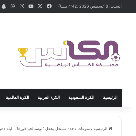
‫X
فيسبوك
‫YouTube
انستقرام
واتسا
t
السبت, 8أغسطس 2026 ,4:42 مساءً
الرئيسية
الكرة السعودية
الكرة العربية
الكرة العالمية
الرئيسية
/
منوعات
/
جدة تشتعل بحفل “نوستالجيا فورها”.. ليلة ذه