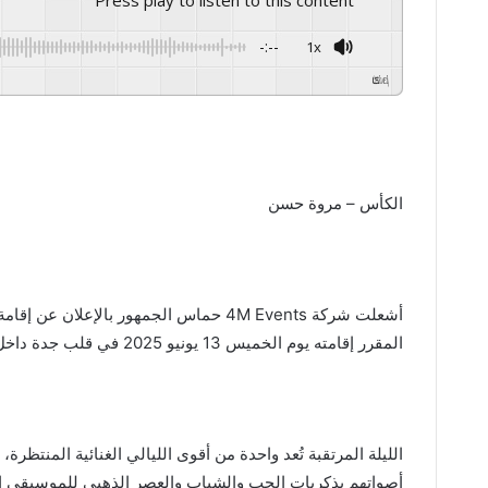
Press play to listen to this content
-:--
1x
GSpeech
Powered By
الكأس – مروة حسن
أشعلت شركة 4M Events حماس الجمهور بالإ
المقرر إقامته يوم الخميس 13 يونيو 2025 في قلب جدة داخل قبة “جدة سوبر دوم”، التي تعد أكبر قبة ترفيهية في العالم.
الليلة المرتقبة تُعد واحدة من أقوى الليالي الغنائية المنتظ
أصواتهم بذكريات الحب والشباب والعصر الذهبي للموسيقى العر