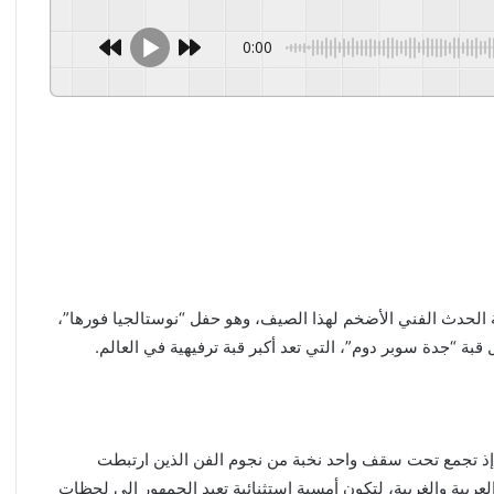
0:00
علان عن إقامة الحدث الفني الأضخم لهذا الصيف، وهو حفل “نوستالجيا فورها”،
رة، إذ تجمع تحت سقف واحد نخبة من نجوم الفن الذين ارتبطت
بية والغربية، لتكون أمسية استثنائية تعيد الجمهور إلى لحظات