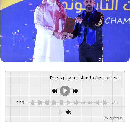
Press play to listen to this content
0:00
-:--
1x
GSpeech
Powered By