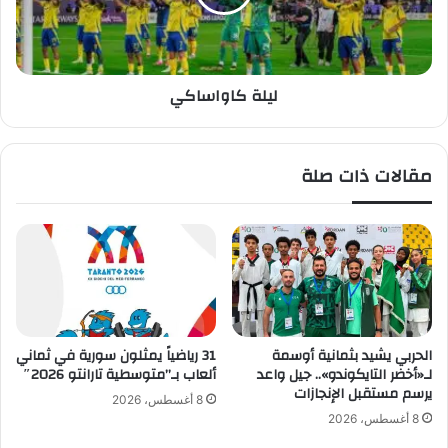
ت
ا
ب
و
:
ا
"
س
ليلة كاواساكي
م
ا
ن
ك
ي
ي
ظ
مقالات ذات صلة
ف
ر
ب
م
ي
س
ي
.
.
الحربي يشيد بثمانية أوسمة
31 رياضياً يمثلون سورية في ثماني
ا
لـ«أخضر التايكوندو».. جيل واعد
ألعاب بـ”متوسطية تارانتو 2026″
ل
يرسم مستقبل الإنجازات
8 أغسطس، 2026
أ
8 أغسطس، 2026
ه