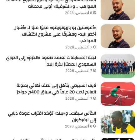
الاتحاد السعودي لكرة اليد يطلق مشروع اكتشاف
المواهب .. و«الشرقية» أولى محطاته
8 أغسطس، 2026
«أغوستين بو باريونويفو» مديرًا فنيًا لـ «أشبال
أخضر اليد» ومشرفًا على مشروع اكتشاف
المواهب
7 أغسطس، 2026
لجنة المسابقات تعتمد صعود «الحزم» إلى الدوري
السعودي الممتاز لكرة اليد
7 أغسطس، 2026
نايف السبيعي يتأهل إلى نصف نهائي بطولة
العالم تحت 20 عاماً في سباق 400م حواجز
7 أغسطس، 2026
الكأس سبقت.. و«بيلد» تؤكد اقتراب عودة ديابي
إلى ليفركوزن
6 أغسطس، 2026