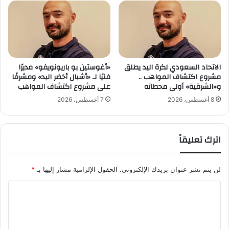
ل
ي
أ
م
ا
ل
ه
الاتحاد السعودي لكرة اليد يطلق
«أغوستين بو باريونويفو» مديرًا
مشروع اكتشاف المواهب ..
فنيًا لـ «أشبال أخضر اليد» ومشرفًا
ل
و«الشرقية» أولى محطاته
على مشروع اكتشاف المواهب
ا
ل
8 أغسطس، 2026
7 أغسطس، 2026
؟
"
اترك تعليقاً
لن يتم نشر عنوان بريدك الإلكتروني.
الحقول الإلزامية مشار إليها بـ
*
ا
ل
ت