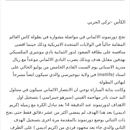
الكأس -تركي الحربي
نجح دورتموند الالماني في مواصلة مشواره في بطولة كاس العالم
المقامة حالياً في الولايات المتحدة الامريكية وذلك حينما اقصى
منافسه على بطاقة الصعود لدور الثمانية نادي مونتيري المكسيكي
بهدفين مقابل هدف وبذلك يضرب النادي الالماني موعداً مع ريال
مدريد الاسباني يوم السبت القادم الخامس من يوليو الحالي على
استاد (metlife) في ولاية نيوجيرسي والذي سيكون ايضاً مسرحاً
لنهائي البطولة
وكانت بداية المباراة توحي ان الانتصار الالماني سيكون في متناول
اليد حيث بادر مهاجمه الغيني (سيرهو جيىراسي ) بتسجيل اول
الاهداف لدورتموند عند الدقيقة 14 بعد تبادل الكرة مع زميله (كريم
اديمي) بعد هذا الهدف لم يمضي اكثر من عشر دقائق فقط حتى نجح
ذات الثنائي بوضع دورتموند بالمقدمة مرة اخرى بتسجيل الهدف
الثاني والذي جاء بعد مجهود فردي من (كريم اديمي ) على الطرف