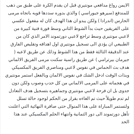
الايمن رواغ مدافعي مونتيري قبل ان يقدم الكرة على طبق من ذهب
للمندفع (سيرهو جيوراسي ) والذي بدوره سددها قويه باتجاه مرمى
الحارس (اندرادا ) ولكن يبدو ان هذا الهدف كان له مفعول عكسي
على الفريقين حيث بدأ الشوط الثاني وسط فورة فنية كبيرة من
لاعبي مونتيري وسط تراجع لاعبي دورتموند الامر الذي كان من
الطبيعي ان يؤدي الى تسجيل مونتيري اول اهدافه وتقليص الفارق
عند الدقيقة الثالثة فقط من هذا الشوط وذلك عن طريق لاعبه (
جيرمان بيرترامي ) عن طريق راسية سكنت مرمى الفريق الالماني
هدف بث الحماس في نفوس لاعبي ومناصري الفريق المكسيكي
وبذات الوقت ادخل الشك في نفوس الالمان وبالفعل استمر مونتيري
في هجماته على المرمى الالماني من كل حدب وصوب ولكن دون
جدوى بل ان فرحة لاعبي مونتيري وجماهيره بتسجيل هدف التعادل
لم تدم طويلاً حيث تم الغاءه بقرار من الحكم لوجود حالة تسلل
ولتستمر المباراة على هذا المنوال حتى صافرة النهائية التي اعلنت
تأهل دورتموند الى دور الثمانية وانتهاء الحلم المكسيكي عند هذا
الحد