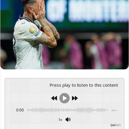
Press play to listen to this content
0:00
-:--
1x
GSpeech
Powered By