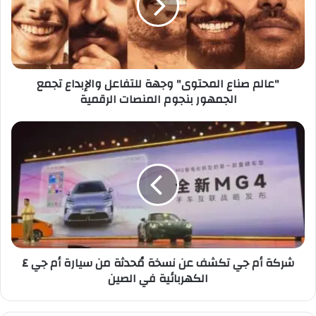
م
ص
ن
ا
ع
"عالم صناع المحتوى" وجهة للتفاعل والإبداع تجمع
ا
الجمهور بنجوم المنصات الرقمية
ل
م
ح
ش
ت
ر
و
ك
ى
ة
"
أ
و
م
ج
ج
ه
ي
ة
ت
شركة أم جي تكشف عن نسخة مُحدثة من سيارة أم جي ٤
ل
ك
الكهربائية في الصين
ل
ش
ت
ف
ف
ع