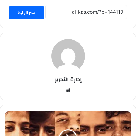
نسخ الرابط
إدارة التحرير
موق
ع
الوي
ب
"
ع
ا
ل