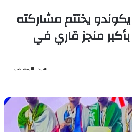
يكوندو يختتم مشاركته
بأكبر منجز قاري في
96
دقيقة واحدة