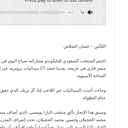
Press play to listen to this content
-:--
1x
GSpeech
Powered By
الكأس – عثمان الشلاش
اختتم المنتخب السعودي للتايكوندو مشاركته صباح اليوم في بط
منجز قاري في تاريخه، بعدما حصد (
الساحة الآسيوية.
وجاءت أحدث الميداليات عبر اللاعب إياد آل تريك، الذي حقق 
ختام البطولة.
وسبق هذا الإنجاز تألق منتخب البارا بومسي، الذي أضاف ميدال
محمد الحجيلان وحسين محمد الحجيلان، تحت إشراف المدرب ا
الفئات البارالمبية، التي تمثل بعداً إنسانياً واحترافياً في آنٍ واح