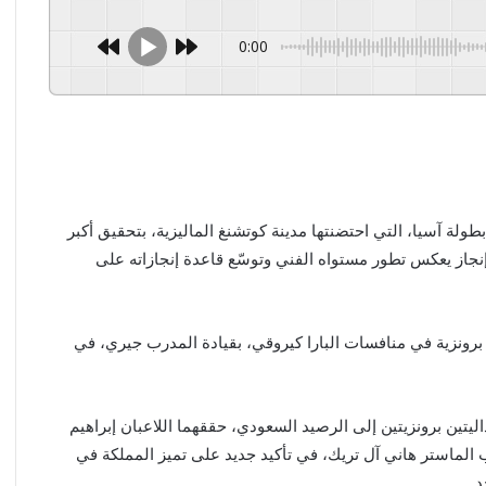
0:00
ولة آسيا، التي احتضنتها مدينة كوتشنغ الماليزية، بتحقيق أكبر
7) ميداليات برونزية، في إنجاز يعكس تطور مستواه الفني وتوسّع قاعدة إنجازاته على
برونزية في منافسات البارا كيروقي، بقيادة المدرب جيري، في
يتين برونزيتين إلى الرصيد السعودي، حققهما اللاعبان إبراهيم
لماستر هاني آل تريك، في تأكيد جديد على تميز المملكة في
د.