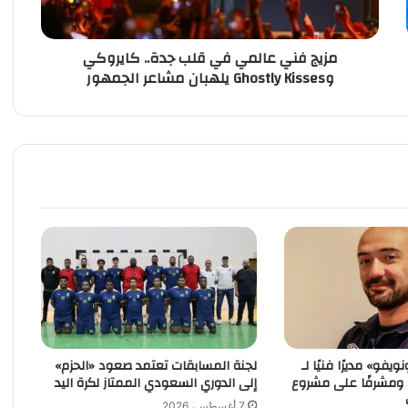
ع
ا
مزيج فني عالمي في قلب جدة.. كايروكي
ل
وGhostly Kisses يلهبان مشاعر الجمهور
م
ي
ف
ي
ق
ل
ب
ج
د
ة
.
.
ك
ا
ي
يفو» مديرًا فنيًا لـ
لجنة المسابقات تعتمد صعود «الحزم»
ر
» ومشرفًا على مشروع
إلى الدوري السعودي الممتاز لكرة اليد
و
ك
7 أغسطس، 2026