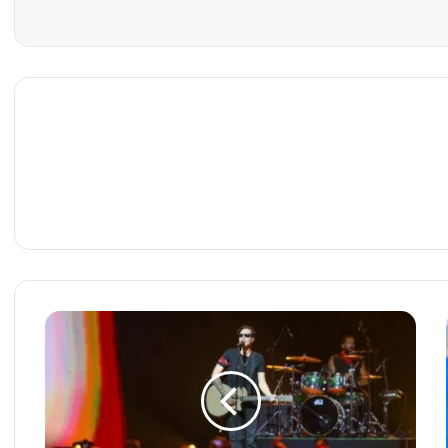
م
ز
ي
ج
ف
ن
ي