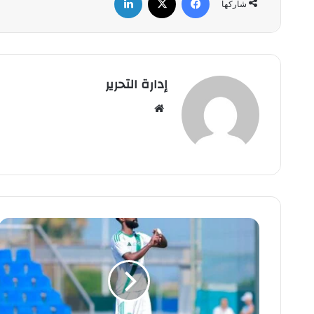
شاركها
إدارة التحرير
موق
ع
الوي
ب
ا
ل
أ
ه
ل
ي
ي