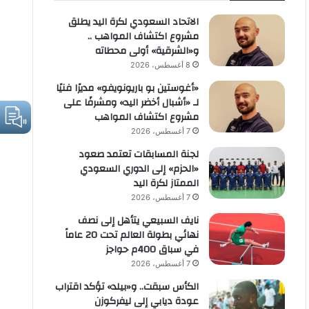
الاتحاد السعودي لكرة اليد يطلق
مشروع اكتشاف المواهب ..
و«الشرقية» أولى محطاته
8 أغسطس، 2026
«أغوستين بو باريونويفو» مديرًا فنيًا
لـ «أشبال أخضر اليد» ومشرفًا على
مشروع اكتشاف المواهب
7 أغسطس، 2026
لجنة المسابقات تعتمد صعود
«الحزم» إلى الدوري السعودي
الممتاز لكرة اليد
7 أغسطس، 2026
نايف السبيعي يتأهل إلى نصف
نهائي بطولة العالم تحت 20 عاماً
في سباق 400م حواجز
7 أغسطس، 2026
الكأس سبقت.. و«بيلد» تؤكد اقتراب
عودة ديابي إلى ليفركوزن