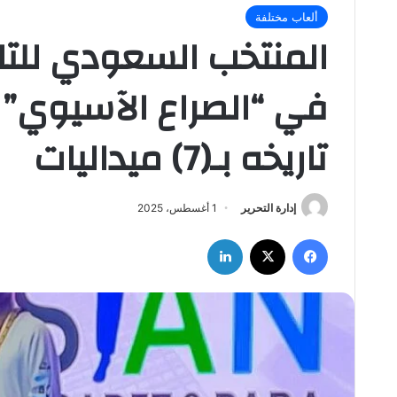
ألعاب مختلفة
المنتخب السعودي للتا
في “الصراع الآسيوي” 
تاريخه بـ(7) ميداليات
إدارة التحرير
1 أغسطس، 2025
فيسبوك
‫X
لينكدإن