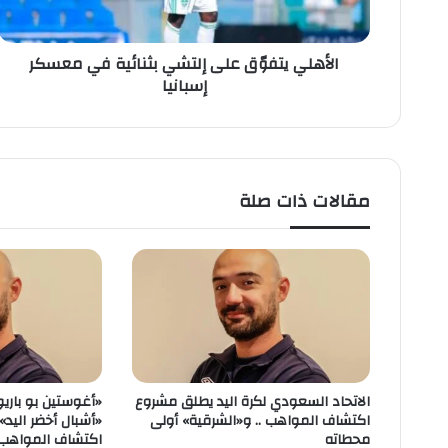
ت
ف
الأهلي يتفوّق على إلتشي بثنائية في معسكر
وّ
إسبانيا
ق
ع
ل
ى
إ
ل
مقالات ذات صلة
ت
ش
ي
ب
ث
ن
ا
ئ
ي
الاتحاد السعودي لكرة اليد يطلق مشروع
«أغوستين بو باريونو
ة
اكتشاف المواهب .. و«الشرقية» أولى
«أشبال أخضر اليد
ف
محطاته
اكتشاف المواهب
ي