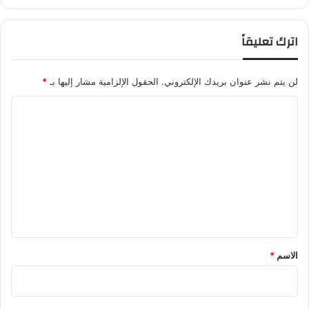
ع
ب
اترك تعليقاً
ا
ل
د
لن يتم نشر عنوان بريدك الإلكتروني.
الحقول الإلزامية مشار إليها بـ
*
م
(
ا
د
ل
م
ك
ت
ح
ع
ي
ا
ل
ة
ي
)
ق
*
الاسم
*