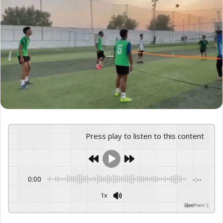
Press play to listen to this content
0:00
-:--
1x
GSpeech
Powered By