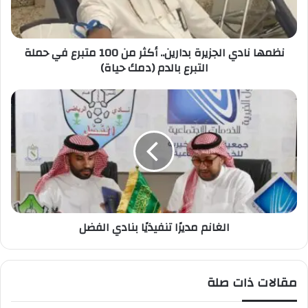
ا
د
ي
نظمها نادي الجزيرة بدارين.. أكثر من 100 متبرع في حملة
ا
التبرع بالدم (دمك حياة)
ل
ج
ز
ا
ي
ل
ر
غ
ة
ا
ب
ن
د
م
ا
م
ر
د
ي
ي
الغانم مديرًا تنفيذيًا بنادي الفضل
ن
رً
.
ا
.
ت
أ
ن
مقالات ذات صلة
ك
ف
ث
ي