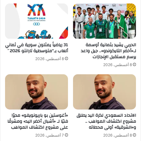
ر
ذ
م
يً
ن
ا
1
ب
0
ن
0
ا
م
د
الحربي يشيد بثمانية أوسمة
31 رياضياً يمثلون سورية في ثماني
ت
ي
لـ«أخضر التايكوندو».. جيل واعد
ألعاب بـ”متوسطية تارانتو 2026″
ب
ا
يرسم مستقبل الإنجازات
8 أغسطس، 2026
ر
ل
8 أغسطس، 2026
ع
ف
ف
ض
ي
ل
ح
م
ل
ة
ا
الاتحاد السعودي لكرة اليد يطلق
«أغوستين بو باريونويفو» مديرًا
مشروع اكتشاف المواهب ..
فنيًا لـ «أشبال أخضر اليد» ومشرفًا
ل
و«الشرقية» أولى محطاته
على مشروع اكتشاف المواهب
ت
ب
8 أغسطس، 2026
7 أغسطس، 2026
ر