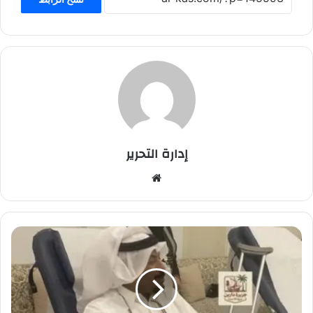
إدارة التحرير
موق
ع
الوي
ب
ن
ظ
م
ه
ا
ن