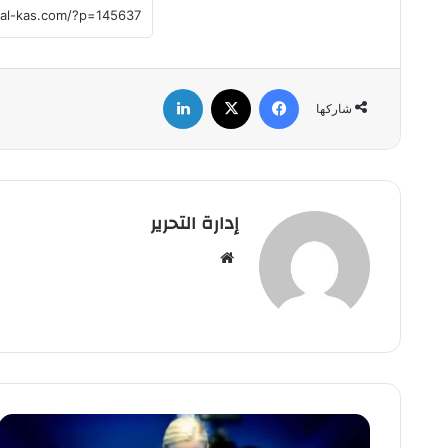
فيسبوك
‫X
لينكدإن
شاركها
إدارة التحرير
موق
ع
الوي
ب
ج
د