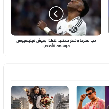
م
ف
ر
ط
و
خ
ط
حب مفرط وخطر محتم… هكذا يعيش فينيسيوس
ر
موسمه الأصعب
م
ح
ت
م
…
ه
ك
ذ
ا
ي
ع
ي
ش