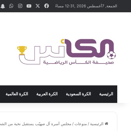
‫X
فيسبوك
‫YouTube
انستقرام
واتس
t
الجمعة, 7أغسطس 2026 ,12:31 مساءً
الرئيسية
الكرة السعودية
الكرة العربية
الكرة العالمية
الرئيسية
/
منوعات
/
مجلس أسرة آل صهيّب يستقبل نخبة من الشخصيا