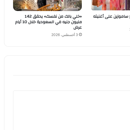
ف
ي
 ساموزين على أغنيته
«خلي بالك من نفسك» يحقق 142
ن
مليون جنيه في السعودية خلال 10 أيام
ي
عرض
س
ي
3 أغسطس، 2026
و
س
م
و
س
م
ه
ا
ل
أ
ص
ع
ب