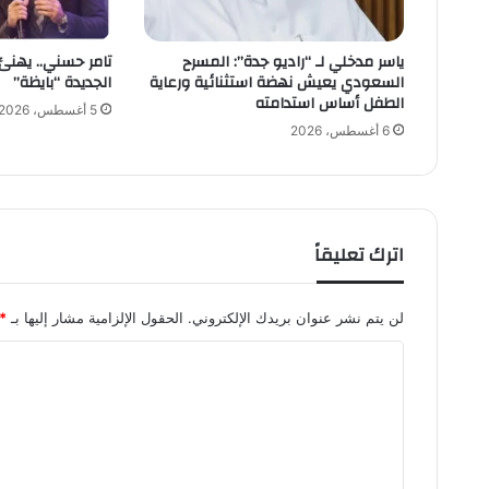
ب
ط
ياسر مدخلي لـ “راديو جدة”: المسرح
تامر حسني.. يهنئ
و
السعودي يعيش نهضة استثنائية ورعاية
الجديدة “بايظة”
ل
الطفل أساس استدامته
ة
5 أغسطس، 2026
ا
6 أغسطس، 2026
ل
م
ا
س
ت
اترك تعليقاً
ر
ز
ل
لن يتم نشر عنوان بريدك الإلكتروني.
الحقول الإلزامية مشار إليها بـ
*
ل
س
ا
ن
ل
و
ت
ك
ر
ع
ب
ل