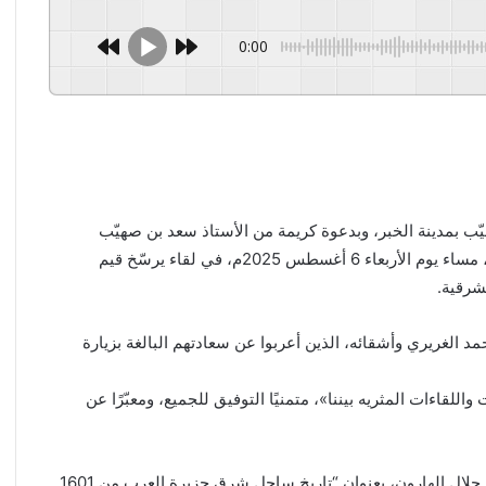
0:00
ب بمدينة الخبر، وبدعوة كريمة من الأستاذ سعد بن صهيّب
الغريري، نخبة من الشخصيات الاجتماعية والثقافية والإعلامية، مساء يوم الأربعاء 6 أغسطس 2025م، في لقاء يرسّخ قيم
شرقية.
مد الغريري وأشقائه، الذين أعربوا عن سعادتهم البالغة بزيارة
اللقاءات المثريه بيننا»، متمنيًا التوفيق للجميع، ومعبّرًا عن
وشهد المجلس محاضرة قيّمة قدّمها المؤلف والباحث الأستاذ جلال الهارون، بعنوان “تاريخ ساحل شرق جزيرة العرب من 1601