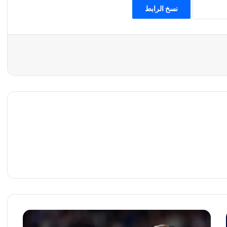
نسخ الرابط
ح
ب