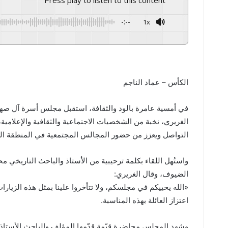
Press play to listen to this content
-:--
1x
GSpeech
Powered By
الكأس – عماد الناجم
في أمسية عامرة بالود والثقافة، استقبل مجلس أسرة آل صهيّ
التواصل ويعزز من حضور المجالس المجتمعية في المنطقة ال
واستُهل اللقاء بكلمة ترحيبية من الأستاذ والباحث التاريخي مح
الضيوف، وقال الغريري:
«الله يحييكم في مجلسكم، ولا تتأخروا علينا بمثل هذه الزيارات و
اعتزاز العائلة بهذه المناسبة.