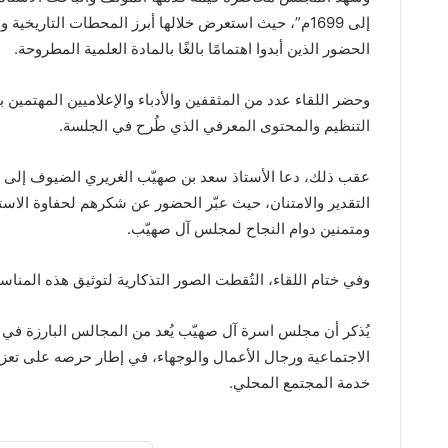
إلى 1699م”، حيث استعرض خلالها أبرز المحطات التاريخ
الحضور الذين أبدوا اهتمامًا بالغًا بالمادة العلمية المطروحة.
وحضر اللقاء عدد من المثقفين والأدباء والإعلاميين المهتمين 
التنظيم والمحتوى المعرفي الذي طُرح في الجلسة.
عقب ذلك، دعا الأستاذ سعد بن صهيّب الغريري الضيوف إلى مأ
التقدير والامتنان، حيث عبّر الحضور عن شكرهم لحفاوة الاستقب
ومتمنين دوام النجاح لمجلس آل صهيّب.
وفي ختام اللقاء، التُقطت الصور التذكارية لتوثيق هذه المناس
يُذكر أن مجلس اسرة آل صهيّب يُعد من المجالس البارزة في
الاجتماعية ورجال الأعمال والوجهاء، في إطار حرصه على تعزي
خدمة المجتمع المحلي.