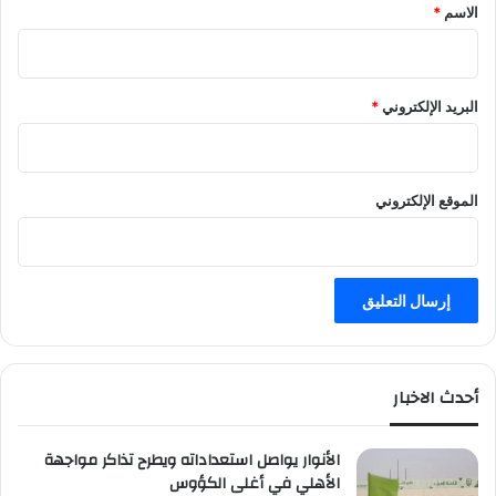
*
الاسم
*
ط
ف
.
ي
س
ا
ا
ل
البريد الإلكتروني
*
ع
ص
ة
ي
)
ن
و
و
الموقع الإلكتروني
ز
ن
ي
ز
ي
د
ع
ن
أحدث الاخبار
ث
ل
الأنوار يواصل استعداداته ويطرح تذاكر مواجهة
ا
الأهلي في أغلى الكؤوس
ث