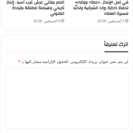
.
في زمن الإنجاز.. «عطاء ووفاء»
النصر يعتلي عرش غرب آسيا.. إنجاز
ح
تحفظ ذاكرة رواد الشرقية وتخلّد
تاريخي وهيمنة مطلقة بقيادة
٧
ن
مسيرة العطاء
العلوني
م
ع
ل
7 أغسطس، 2026
6 أغسطس، 2026
ل
ي
ى
و
ا
ن
اترك تعليقاً
ل
ت
إ
خ
ط
ر
لن يتم نشر عنوان بريدك الإلكتروني.
الحقول الإلزامية مشار إليها بـ
*
ل
ج
ا
م
ا
ق
ن
(
ل
خ
٧
ط
ت
٠
ا
ع
ك
ل
ي
إ
ل
ل
ن
ي
و
ت
و
ا
ق
ا
ج