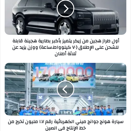
ط
ر
ا
ز
ه
ج
أول طراز هجين من زيكر يتميز بأكبر بطارية هجينة قابلة
ي
للشحن على الإطلاق (٧٠ كيلوواط.ساعة) ووزن يزيد عن
ن
ثلاثة أطنان
م
ن
ز
س
ي
ي
ك
ا
ر
ر
ي
ة
ت
ه
م
و
ي
ن
ز
ج
سيارة هونج جوانج ميني الكهربائية رقم ١.٧ مليون تخرج من
ب
ج
خط الإنتاج في الصين
أ
و