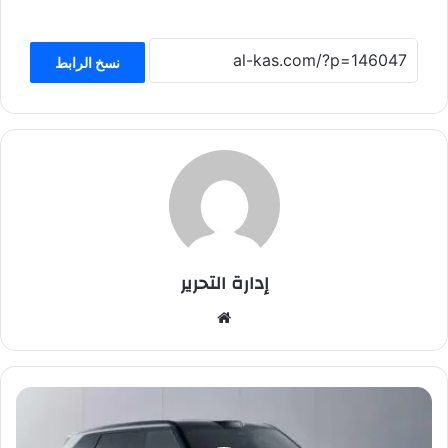
نسخ الرابط
إدارة التحرير
موق
ع
الوي
ب
أ
و
ل