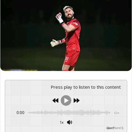
Press play to listen to this content
0:00
-:--
1x
GSpeech
Powered By