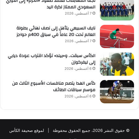
لجنة المسابقات تعتمد صعود «الحزم» إلى الدوري
ل
السعودي الممتاز لكرة اليد
ع
7 أغسطس، 2026
ب
ا
نايف السبيعي يتأهل إلى نصف نهائي بطولة
ل
العالم تحت 20 عاماً في سباق 400م حواجز
ا
7 أغسطس، 2026
م
ي
الكأس سبقت.. و«بيلد» تؤكد اقتراب عودة ديابي
ر
إلى ليفركوزن
م
6 أغسطس، 2026
ح
م
كأس الهدا يتصدر منافسات الأسبوع الثالث من
د
موسم سباقات الطائف
ب
6 أغسطس، 2026
ن
ف
ه
د
ب
ا
© حقوق النشر 2026، جميع الحقوق محفوظة | لموقع صحيفة الكأس
ل