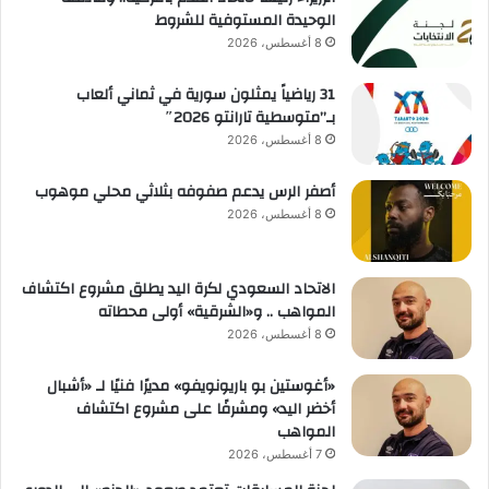
م
الوحيدة المستوفية للشروط
ح
8 أغسطس، 2026
ت
ر
31 رياضياً يمثلون سورية في ثماني ألعاب
ف
بـ”متوسطية تارانتو 2026″
ي
8 أغسطس، 2026
ن
،
أصفر الرس يدعم صفوفه بثلاثي محلي موهوب
و
ا
8 أغسطس، 2026
ل
ت
ي
الاتحاد السعودي لكرة اليد يطلق مشروع اكتشاف
أ
المواهب .. و«الشرقية» أولى محطاته
ق
8 أغسطس، 2026
ي
م
«أغوستين بو باريونويفو» مديرًا فنيًا لـ «أشبال
ت
أخضر اليد» ومشرفًا على مشروع اكتشاف
ع
المواهب
ل
7 أغسطس، 2026
ى
م