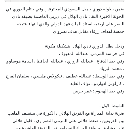
ضمن بطولة دوري جميل السعودي للمحترفين وفِي ختام الدوري في
الجولة الاخيرة التقاء نادي الهلال في ديربي العاصمة بضيفه نادي
النصر على ارضية استاد الملك فهد الدولي والذي انتهاء بنتيجة
خمسة اهداف زرقاء مقابل هدف نصرواي
ودخل بطل الدوري نادي الهلال بتشكيلة مكونة
في حراسة المرمى: عبدالله المعيوف
وفِي خط الدفاع : عبدالله الزوري ، عبدالله الحافظ ، اسامة هوساوي
، محمد البريك
وفِي خط الوسط : عبدالله عطيف ، نيكولاس مليسي ، سلمان الفرج
، كارلوس ادواردو ، نواف العابد
وفِي خط الهجوم : عمر خربين
الشوط الاول :
ضربة بداية المباراة مع الفريق الهلالي ، الكورة في منتصف الملعب
بين الفريقين ، ضغط هلالي على المرمى النصراوي ، فاول هلالي
على مشارف منطقة الجزاء النصراوي في الدقيقة العاشرة من