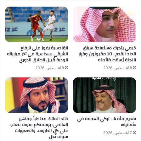
ل
ي
ج
ب
ه
د
ف
خيمي يتحرك لاستعادة سباق
القادسية يفوز على الرفاع
ي
اتحاد القدم.. 10 مقبولون وقرار
الشرقي بسداسية في آخر مبارياته
ن
اللجنة يُسقط قائمته
الودية قُبيل انطلاق الدوري
م
ق
8 أغسطس، 2026
8 أغسطس، 2026
ا
ب
ل
ه
د
ف
م
تقديم فئة A .. تركي العجمة في
خالد المالك مخاطباً جماهير
س
«ثمانية»
العالمي: بوقفتكم سوف نتغلب
ا
على كل الظروف، والصعوبات
7 أغسطس، 2026
ء
سوف تُحل
ا