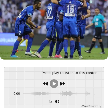
Press play to listen to this content
0:00
-:--
1x
GSpeech
Powered By