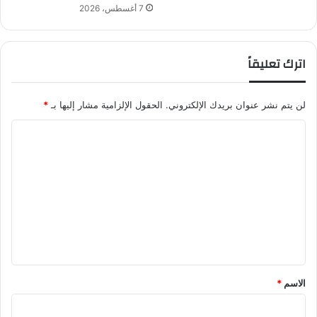
7 أغسطس، 2026
ل
ي
و
م
اترك تعليقاً
ا
ل
خ
لن يتم نشر عنوان بريدك الإلكتروني.
الحقول الإلزامية مشار إليها بـ
*
م
ا
ي
س
ل
و
ت
ذ
ل
ع
ك
ل
ض
م
ي
ن
ق
ا
*
ل
الاسم
*
ج
و