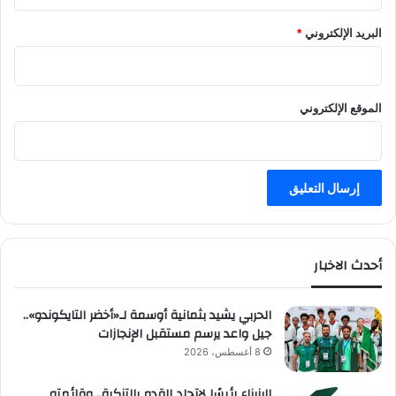
ل
ة
البريد الإلكتروني
*
ا
ل
ا
خ
الموقع الإلكتروني
ي
ر
ة
م
ن
د
و
ر
أحدث الاخبار
ي
ج
م
الحربي يشيد بثمانية أوسمة لـ«أخضر التايكوندو»..
ي
جيل واعد يرسم مستقبل الإنجازات
ل
8 أغسطس، 2026
ل
ل
الرزيزاء رئيسًا لاتحاد القدم بالتزكية.. وقائمته