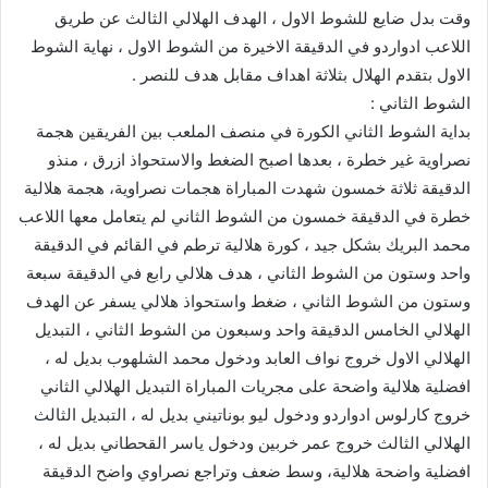
وقت بدل ضايع للشوط الاول ، الهدف الهلالي الثالث عن طريق
اللاعب ادواردو في الدقيقة الاخيرة من الشوط الاول ، نهاية الشوط
الاول بتقدم الهلال بثلاثة اهداف مقابل هدف للنصر .
الشوط الثاني :
بداية الشوط الثاني الكورة في منصف الملعب بين الفريقين هجمة
نصراوية غير خطرة ، بعدها اصبح الضغط والاستحواذ ازرق ، منذو
الدقيقة ثلاثة خمسون شهدت المباراة هجمات نصراوية، هجمة هلالية
خطرة في الدقيقة خمسون من الشوط الثاني لم يتعامل معها اللاعب
محمد البريك بشكل جيد ، كورة هلالية ترطم في القائم في الدقيقة
واحد وستون من الشوط الثاني ، هدف هلالي رابع في الدقيقة سبعة
وستون من الشوط الثاني ، ضغط واستحواذ هلالي يسفر عن الهدف
الهلالي الخامس الدقيقة واحد وسبعون من الشوط الثاني ، التبديل
الهلالي الاول خروج نواف العابد ودخول محمد الشلهوب بديل له ،
افضلية هلالية واضحة على مجريات المباراة التبديل الهلالي الثاني
خروج كارلوس ادواردو ودخول ليو بوناتيني بديل له ، التبديل الثالث
الهلالي الثالث خروج عمر خربين ودخول ياسر القحطاني بديل له ،
افضلية واضحة هلالية، وسط ضعف وتراجع نصراوي واضح الدقيقة