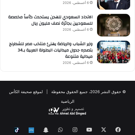
6 أغسطس، 2026
الاتحاد السعودي للهجن يستحدث كأساً مخصصة
للسعوديين بجائزة نصف مليون ريال
6 أغسطس، 2026
وزير الشباب والرياضة يهنئ منتخب مصر للشطرنج
بتصدره جدول ميداليات البطولة العربية بـ34
ميدالية متنوعة
6 أغسطس، 2026
© حقوق النشر 2026، جميع الحقوق محفوظة | لموقع صحيفة الكأس
الرياضية
فيسبوك
‫X
‫YouTube
انستقرام
واتساب
Snapchat
ktok
Nabd