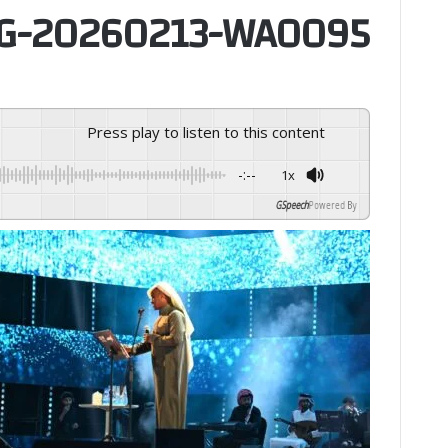
G-20260213-WA0095
Press play to listen to this content
-:--
1x
GSpeech
Powered By