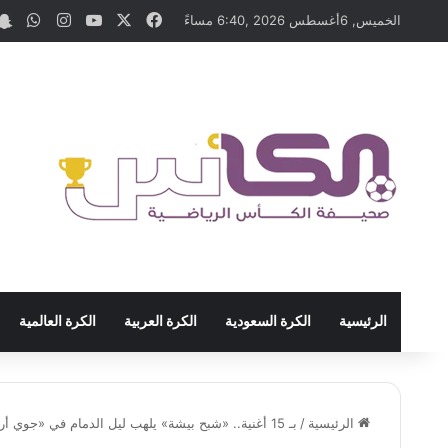
‫X
فيسبوك
‫YouTube
انستقرام
واتس
الخميس, 6أغسطس 2026 ,6:40 مساءً
الرئيسية
الكرة السعودية
الكرة العربية
الكرة العالمية
الرئيسية
/
بـ 15 أغنية.. «شبح بيشة» يلهب ليل الدمام في «جوي أرينا»