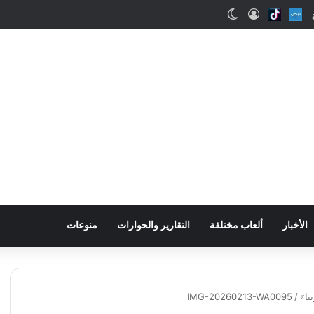
اب
Snapchat
Nabd
Tiktok
تسجيل الدخول
الوضع المظلم
الأخبار
ألعاب مختلفة
التقارير والحوارات
منوعات
IMG-20260213-WA0095
/