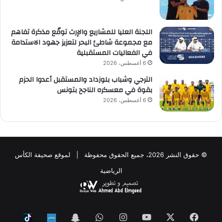
اللجنة العليا للمشاريع والإرث توقّع مذكرة تفاهم
مع مجموعة شاطئ البحر لتعزيز جهود الاستدامة
في الفعاليات المستقبلية
6 أغسطس، 2026
الترجي وشباب بلوزداد والمستقبل أعدوا الحزم
بقوة في معسكره الناجح بتونس
6 أغسطس، 2026
© حقوق النشر 2026، جميع الحقوق محفوظة | لموقع صحيفة الكأس
الرياضية
فيسبوك
‫X
‫YouTube
انستقرام
واتساب
Snapchat
ktok
Nabd