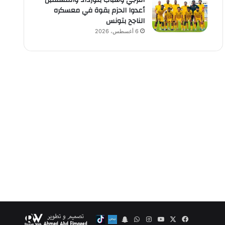
الترجي وشباب بلوزداد والمستقبل
أعدوا الحزم بقوة في معسكره
الناجح بتونس
6 أغسطس، 2026
‫X
فيسبوك
‫YouTube
انستقرام
واتساب
Snapchat
Nabd
Tiktok