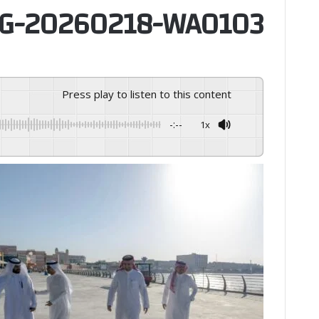
G-20260218-WA0103
Press play to listen to this content
-:--
1x
GSpeech
Powered By