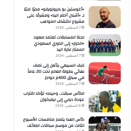
«أغوستين بو باريونويفو» مديرًا فنيًا
لـ «أشبال أخضر اليد» ومشرفًا على
مشروع اكتشاف المواهب
7 أغسطس، 2026
لجنة المسابقات تعتمد صعود
«الحزم» إلى الدوري السعودي
الممتاز لكرة اليد
7 أغسطس، 2026
نايف السبيعي يتأهل إلى نصف
نهائي بطولة العالم تحت 20 عاماً
في سباق 400م حواجز
7 أغسطس، 2026
الكأس سبقت.. و«بيلد» تؤكد اقتراب
عودة ديابي إلى ليفركوزن
6 أغسطس، 2026
كأس الهدا يتصدر منافسات الأسبوع
الثالث من موسم سباقات الطائف