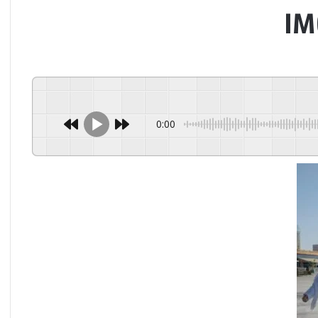
IM
0:00