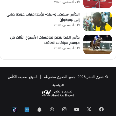
7 أغسطس، 2026
الكأس سبقت.. و«بيلد» تؤكد اقتراب عودة ديابي
إلى ليفركوزن
6 أغسطس، 2026
كأس الهدا يتصدر منافسات الأسبوع الثالث من
موسم سباقات الطائف
6 أغسطس، 2026
© حقوق النشر 2026، جميع الحقوق محفوظة | لموقع صحيفة الكأس
الرياضية
فيسبوك
‫X
‫YouTube
انستقرام
واتساب
Snapchat
ktok
Nabd