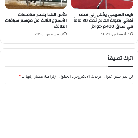
ش
ن
م
نايف السبيعي يتأهل إلى نصف
كأس الهدا يتصدر منافسات
نهائي بطولة العالم تحت 20 عاماً
الأسبوع الثالث من موسم سباقات
ش
في سباق 400م حواجز
الطائف
ا
ر
7 أغسطس، 2026
6 أغسطس، 2026
ك
ت
ه
اترك تعليقاً
ا
ف
ي
لن يتم نشر عنوان بريدك الإلكتروني.
الحقول الإلزامية مشار إليها بـ
*
6
أ
ا
ل
ل
ع
ا
ت
ب
ع
ا
ل
ل
ث
ي
ل