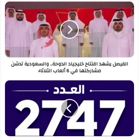
ب
ا
ل
ف
ي
ص
ل
ي
ش
ه
الفيصل يشهد افتتاح خليجياد الدوحة.. والسعودية تدشن
د
مشاركتها في 6 ألعاب الثلاثاء
ا
ف
ت
*
ت
ا
ح
خ
ل
ي
ج
ي