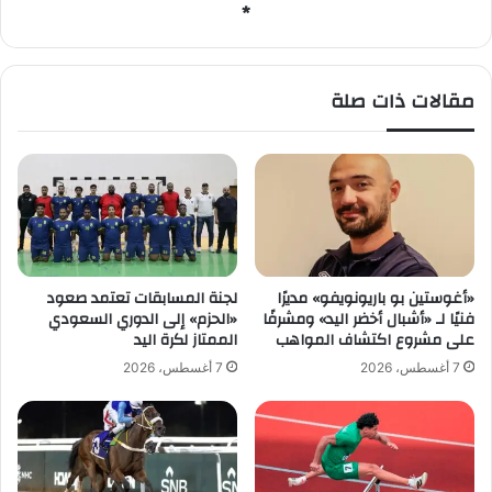
*
ا
د
ا
ل
مقالات ذات صلة
د
و
ح
ة
.
.
و
ا
ل
«أغوستين بو باريونويفو» مديرًا
لجنة المسابقات تعتمد صعود
س
فنيًا لـ «أشبال أخضر اليد» ومشرفًا
«الحزم» إلى الدوري السعودي
ع
على مشروع اكتشاف المواهب
الممتاز لكرة اليد
و
7 أغسطس، 2026
7 أغسطس، 2026
د
ي
ة
ت
د