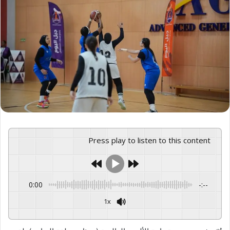
Press play to listen to this content
0:00
-:--
1x
GSpeech
Powered By