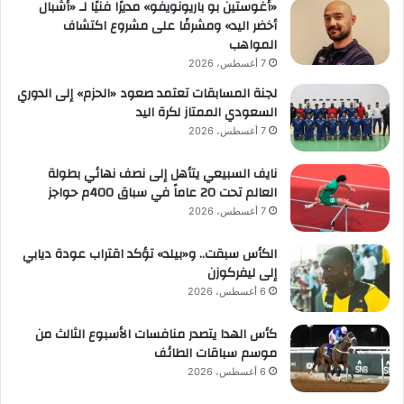
«أغوستين بو باريونويفو» مديرًا فنيًا لـ «أشبال
أخضر اليد» ومشرفًا على مشروع اكتشاف
المواهب
7 أغسطس، 2026
لجنة المسابقات تعتمد صعود «الحزم» إلى الدوري
السعودي الممتاز لكرة اليد
7 أغسطس، 2026
نايف السبيعي يتأهل إلى نصف نهائي بطولة
العالم تحت 20 عاماً في سباق 400م حواجز
7 أغسطس، 2026
الكأس سبقت.. و«بيلد» تؤكد اقتراب عودة ديابي
إلى ليفركوزن
6 أغسطس، 2026
كأس الهدا يتصدر منافسات الأسبوع الثالث من
موسم سباقات الطائف
6 أغسطس، 2026