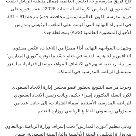
تُوّج فريق مدرسة واحة الألسن العالمية (ممثل منطقة الرياض) بلقب
“نخبة دوري المدارس لكرة السلة – بنات 2026”، عقب فوزه على
فريق مدرسة الكون العالمية (ممثل محافظة جدة) بنتيجة (61 – 31)،
في المباراة النهائية التي أُقيمت على الملعب الرئيسي بمدارس
الأجيال المتطورة العالمية (AGS) بمحافظة جدة.
وشهدت المواجهة النهائية أداءً مميزًا من اللاعبات، عكس مستوى
التنافس والجاهزية الفنية، في ختامٍ جسّد ما يوفره “دوري المدارس”
من بيئة رياضية تسهم في اكتشاف المواهب وصقل قدراتها، بما يعزز
مستقبل الرياضة المدرسية في المملكة.
وجرت مراسم التتويج بحضور عضو مجلس إدارة الاتحاد السعودي
لكرة السلة الدكتورة إسراء حكيم، ونائب رئيس الاتحاد السعودي
للرياضة المدرسية الأستاذة أسماء الشبانات، إلى جانب عدد من
مسؤولي ومنسوبي القطاع الرياضي ووزارة التعليم.
ويأتي تنظيم “دوري المدارس” تحت إشراف وزارة الرياضة، وبالتعاون
مع وزارة التعليم، واللجنة الأولمبية والبارالمبية السعودية، ضمن