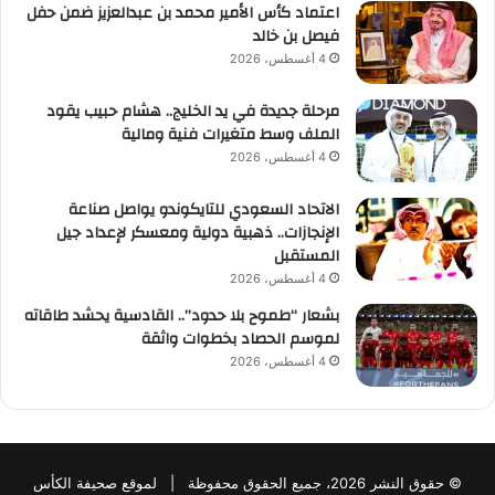
اعتماد كأس الأمير محمد بن عبدالعزيز ضمن حفل
فيصل بن خالد
4 أغسطس، 2026
مرحلة جديدة في يد الخليج.. هشام حبيب يقود
الملف وسط متغيرات فنية ومالية
4 أغسطس، 2026
الاتحاد السعودي للتايكوندو يواصل صناعة
الإنجازات.. ذهبية دولية ومعسكر لإعداد جيل
المستقبل
4 أغسطس، 2026
بشعار “طموح بلا حدود”.. القادسية يحشد طاقاته
لموسم الحصاد بخطوات واثقة
4 أغسطس، 2026
© حقوق النشر 2026، جميع الحقوق محفوظة | لموقع صحيفة الكأس