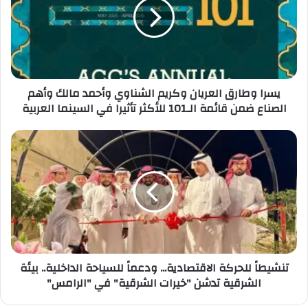
ا
و
ط
ا
ر
ق
يسرا وطارق العريان وكريم الشناوي وأحمد مالك وأهم
ا
الصناع ضمن قائمة الـ101 للأكثر تأثيرا في السينما العربية
ل
ع
ر
ت
ي
ن
ا
ش
ن
ي
و
ط
ك
اً
ر
ل
ي
ل
م
ح
تنشيطاً للحركة الاقتصادية... ودعماً للسياحة الداخلية.. بيئة
ا
ر
الشرقية تدشن "خيرات الشرقية" في "الرامس"
ل
ك
ش
ة