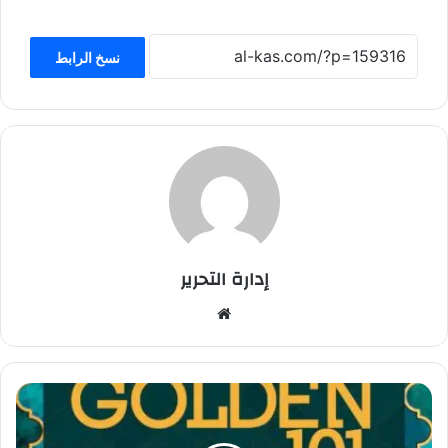
نسخ الرابط
إدارة التحرير
موق
ع
الوي
ب
ي
س
ر