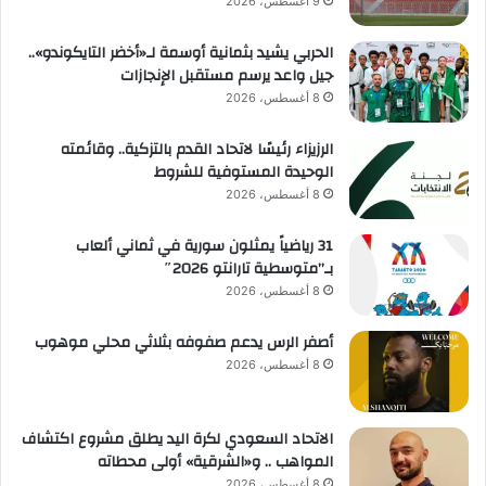
ة
9 أغسطس، 2026
ف
ي
الحربي يشيد بثمانية أوسمة لـ«أخضر التايكوندو»..
"
جيل واعد يرسم مستقبل الإنجازات
ا
ل
8 أغسطس، 2026
ر
ا
الرزيزاء رئيسًا لاتحاد القدم بالتزكية.. وقائمته
م
الوحيدة المستوفية للشروط
س
8 أغسطس، 2026
"
31 رياضياً يمثلون سورية في ثماني ألعاب
بـ”متوسطية تارانتو 2026″
8 أغسطس، 2026
أصفر الرس يدعم صفوفه بثلاثي محلي موهوب
8 أغسطس، 2026
الاتحاد السعودي لكرة اليد يطلق مشروع اكتشاف
المواهب .. و«الشرقية» أولى محطاته
8 أغسطس، 2026