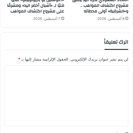
الاتحاد السعودي لكرة اليد يطلق
«أغوستين بو باريونويفو» مديرًا
مشروع اكتشاف المواهب ..
فنيًا لـ «أشبال أخضر اليد» ومشرفًا
ع
ا
و«الشرقية» أولى محطاته
على مشروع اكتشاف المواهب
ض
ح
م
ة
8 أغسطس، 2026
7 أغسطس، 2026
ن
ا
ق
ل
ا
د
اترك تعليقاً
ئ
ا
م
خ
ة
ل
لن يتم نشر عنوان بريدك الإلكتروني.
الحقول الإلزامية مشار إليها بـ
*
ا
ي
ل
ة
ا
ـ
.
ل
1
.
0
ب
ت
1
ي
ع
ل
ئ
ل
ة
ل
أ
ا
ي
ك
ل
ث
ق
ش
ر
ر
*