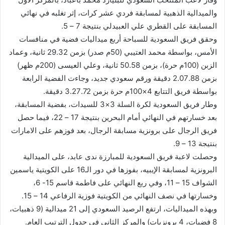
والميدالية الذهبية لمسابقة فردي عشر كرات، إثر تغلبه في نهائي
المسابقة على القطري علي العبيدلي بنتيجة 7 – 5.
وحقق فريق السعودية للسباحة أربع ميداليات فضية في منافسات
الأمس، بواسطة محمد العتيبي (50م صدر) بزمن 29.32 ثانية، وعماد
الزبن (100م حرة)، بزمن 50.58 ثانية، وعلي العيسى (200م ظهر)
بزمن 2.07.88 دقيقة ورقم سعودي جديد، وجاءت الفضية الرابعة
بواسطة فريق التتابع 4×100م حرة بزمن 3.27.72 دقيقة.
وطار فريق السعودية لكرة السلة 3×3 للسيدات، بفضية المسابقة،
بعد خسارتهم في النهائي أمام البحرين بنتيجة 17 – 22، فيما حصل
فريق الرجال على برونزية مسابقة الرجال، بعد فوزهم على الامارات
بنتيجة 13 – 9.
وحصلت لاعبة فريق السعودية للمبارزة ندى عابد، على الميدالية
البرونزية لمسابقة الإيبيه، بفوزها في دور الـ16 على الكويتية ياسمين
الشواف 15 – 11، وفي ربع النهائي على فاطمة قاسم 15- 6،
وخسارتها في نصف النهائي من الكويتية فوزية الرفاعي 14 – 15.
وبهذه الميداليات، ارتفع الرصيد السعودي إلى 21 ميدالية (9 ذهبيات،
8 فضيات، 4 برونزيات) والمركز الثاني في جدول الترتيب العام.