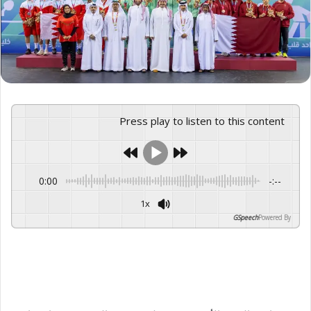
Press play to listen to this content
0:00
-:--
1x
GSpeech
Powered By