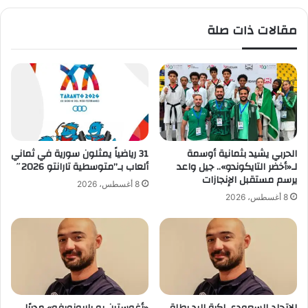
ن
ا
ا
ل
مقالات ذات صلة
و
ا
ي
ق
و
ت
أ
ص
ح
ا
م
د
د
ي
م
ة
ا
.
الحربي يشيد بثمانية أوسمة
31 رياضياً يمثلون سورية في ثماني
ل
.
لـ«أخضر التايكوندو».. جيل واعد
ألعاب بـ”متوسطية تارانتو 2026″
ك
.
يرسم مستقبل الإنجازات
8 أغسطس، 2026
و
و
8 أغسطس، 2026
أ
د
ه
ع
م
م
ا
اً
ل
ل
ص
ل
ن
س
ا
ي