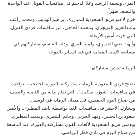
المري وبسمة الراشد وغلا الدحيم في منافسات الفويل عند الواحدة
والنصف ظهراً.
خرج لاعبو فريق السعودية للمبارزة، إبراهيم الهديب، ومحمد راغب،
وعبدالعزيز التويجري، ومحمد الحاجي، من منافسات فردي الفويل،
التي جرت أمس الأربعاء.
وأنهت ضي العميري، ولميد المري، ودانة القاسم، مشاركتهم في
مسابقة الإيبيه المقامة في قبة اسباير بالدوحة.
الرماية تدشن مشاركتها
يفتتح فريق السعودية للرماية، مشاركته بالدورة الخليجية، بتواجده
في منافسات “شوزن سكيت”، التي تقام بداية من الثامنة والنصف
من صباح اليوم الخميس، في ميدان الرماية في لوسيل.
ويشارك الأخضر في منافسات الغد، بواسطة نايف المطيري، والأمير
سعود بن الحسن، وفهد الحربي، وحاتم الشمري، وسعيد المطيري.
ويدشن فريق السعودية لألعاب القوى مشاركته بالدورة، عند التاسعة
من صباح اليوم في نادي قطر الرياضي.