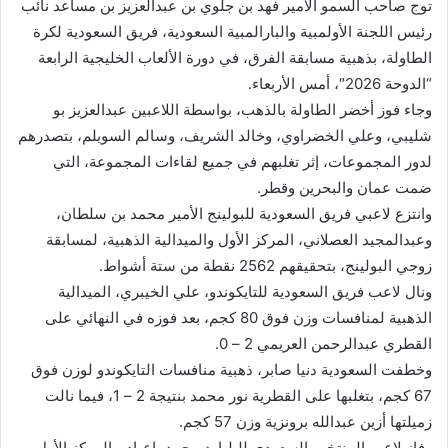
توج صاحب السمو الأمير فهد بن جلوي بن عبدالعزيز بن مساعد نائب
رئيس اللجنة الأولمبية والبارالمبية السعودية، فريق السعودية لكرة
الطاولة، بذهبية مسابقة الفرق، في دورة الألعاب الخليجية الرابعة
“الدوحة 2026″، أمس الأربعاء.
وجاء فوز أخضر الطاولة بالذهب، بواسطة اللاعبين عبدالعزيز بو
شليبي، وعلي الخضراوي، وخالد الشريف، وسالم السويلم، بتصدرهم
لدور المجموعات، إثر تغلبهم في جميع لقاءات المجموعة، التي
ضمت عمان والبحرين وقطر.
وانتزع لاعبي فريق السعودية للبولينج الأمير محمد بن سلطان،
وعبدالمجيد العصلاني، المركز الأول والميدالية الذهبية، لمسابقة
زوجي البولينج، بتحقيقهم 2562 نقطة من ستة أشواط.
ونال لاعب فريق السعودية للتايكوندو، علي الخيبري، الميدالية
الذهبية لمنافسات وزن فوق 80 كجم، بعد فوزه في النهائي على
القطري عبدالرحمن العريمي 2 – 0.
وخطفت السعودية دنيا صابر، ذهبية منافسات التايكوندو لوزن فوق
67 كجم، بتغلبها على القطرية نور محمد بنتيجة 2 – 1، فيما نالت
زميلتها أزين عبدالله برونزية وزن 57 كجم.
وفاز لاعب المنتخب السعودي للبليارد محمد باعباد، بالمركز الأول