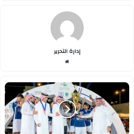
إدارة التحرير
موق
ع
الوي
ب
م
س
ت
ش
ف
ى
ا
ل