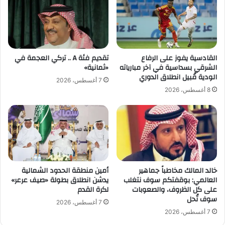
ة
ق
ف
ب
ي
ل
ن
ا
س
ل
القادسية يفوز على الرفاع
تقديم فئة A .. تركي العجمة في
خ
م
الشرقي بسداسية في آخر مبارياته
«ثمانية»
ت
ع
الودية قُبيل انطلاق الدوري
7 أغسطس، 2026
ه
ر
8 أغسطس، 2026
ا
ك
ل
ة
أ
ا
و
ل
ل
آ
ى
س
ي
خالد المالك مخاطباً جماهير
أمين منطقة الحدود الشمالية
و
العالمي: بوقفتكم سوف نتغلب
يدشن انطلاق بطولة «صيف عرعر»
ي
على كل الظروف، والصعوبات
لكرة القدم
ة
سوف تُحل
ا
7 أغسطس، 2026
ل
7 أغسطس، 2026
ك