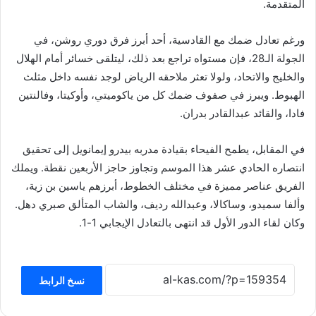
المتقدمة.
ورغم تعادل ضمك مع القادسية، أحد أبرز فرق دوري روشن، في
الجولة الـ28، فإن مستواه تراجع بعد ذلك، ليتلقى خسائر أمام الهلال
والخليج والاتحاد، ولولا تعثر ملاحقه الرياض لوجد نفسه داخل مثلث
الهبوط. ويبرز في صفوف ضمك كل من ياكوميتي، وأوكيتا، وفالنتين
فادا، والقائد عبدالقادر بدران.
في المقابل، يطمح الفيحاء بقيادة مدربه بيدرو إيمانويل إلى تحقيق
انتصاره الحادي عشر هذا الموسم وتجاوز حاجز الأربعين نقطة. ويملك
الفريق عناصر مميزة في مختلف الخطوط، أبرزهم ياسين بن زية،
وألفا سميدو، وساكالا، وعبدالله رديف، والشاب المتألق صبري دهل.
وكان لقاء الدور الأول قد انتهى بالتعادل الإيجابي 1-1.
نسخ الرابط