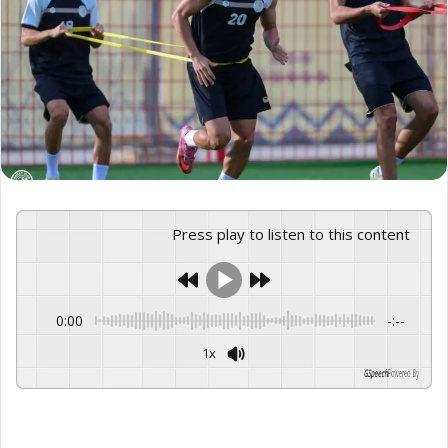
Press play to listen to this content
0:00
-:--
1x
GSpeech
Powered By