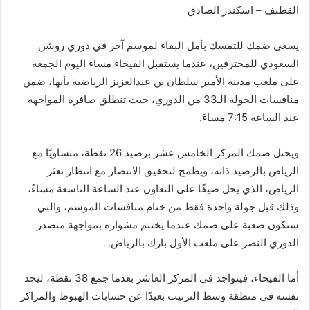
القطيف – اسكندر الصادق
يسعى ضمك للتمسك بأمل البقاء لموسم آخر في دوري روشن
السعودي للمحترفين، عندما يستقبل الفيحاء مساء اليوم الجمعة
على ملعب مدينة الأمير سلطان بن عبدالعزيز الرياضية بأبها، ضمن
منافسات الجولة الـ33 من الدوري، حيث تنطلق صافرة المواجهة
عند الساعة 7:15 مساءً.
ويحتل ضمك المركز الخامس عشر برصيد 26 نقطة، متساويًا مع
الرياض بالرصيد ذاته، ويطمح لتحقيق الانتصار مع انتظار تعثر
الرياض، الذي يحل ضيفًا على التعاون عند الساعة التاسعة مساءً،
وذلك قبل جولة واحدة فقط من ختام منافسات الموسم، والتي
ستكون صعبة على ضمك عندما يختتم مشواره بمواجهة متصدر
الدوري النصر على ملعب الأول بارك بالرياض.
أما الفيحاء، فيتواجد في المركز العاشر بعدما جمع 38 نقطة، ليجد
نفسه في منطقة وسط الترتيب بعيدًا عن حسابات الهبوط والمراكز