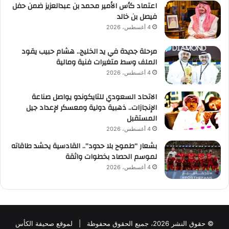
اعتماد كأس الأمير محمد بن عبدالعزيز ضمن حفل
فيصل بن خالد
4 أغسطس، 2026
مرحلة جديدة في يد الخليج.. هشام حبيب يقود
الملف وسط متغيرات فنية ومالية
4 أغسطس، 2026
الاتحاد السعودي للتايكوندو يواصل صناعة
الإنجازات.. ذهبية دولية ومعسكر لإعداد جيل
المستقبل
4 أغسطس، 2026
بشعار “طموح بلا حدود”.. القادسية يحشد طاقاته
لموسم الحصاد بخطوات واثقة
4 أغسطس، 2026
© حقوق النشر 2026، جميع الحقوق محفوظة | لموقع صحيفة الكأس