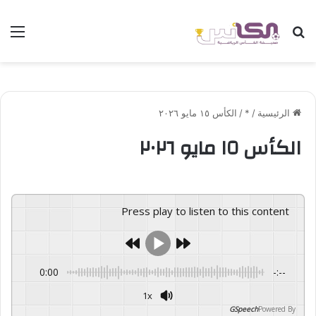
بحث عن
الق
الرئيسية
/
*
/
الكأس ١٥ مايو ٢٠٢٦
الكأس ١٥ مايو ٢٠٢٦
Press play to listen to this content
0:00
-:--
1x
GSpeech
Powered By