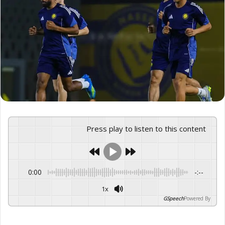
Press play to listen to this content
0:00
-:--
1x
GSpeech
Powered By