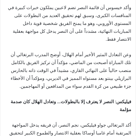
وأكد خيسوس أن قائمة النصر تضم لاعبين يملكون خبرات كبيرة في
المنافسات الكبرى، وسبق لهم تحقيق العديد من البطولات على
المستوى الأوروبي، وهو ما يمنح الفريق شخصية قوية داخل
المباريات النهائية، مشدداً على أن النصر يدخل كل مواجهة بعقلية
الانتصار فقط.
وعن التعادل المثير الأخير أمام الهلال، أوضح المدرب البرتغالي أن
تلك المباراة أصبحت من الماضي، مؤكداً أن تركيز الفريق بالكامل
منصب حالياً على النهائي القاري، مشيداً في الوقت ذاته بالحارس
البرازيلي بينتو بعد مستواه المميز في الديربي، ومؤكداً أن الأخطاء
جزء طبيعي من كرة القدم سواء من المدافعين أو المهاجمين.
فيليكس: النصر لا يعترف إلا بالبطولات… وتعادل الهلال كان صدمة
مؤلمة
أكد البرتغالي جواو فيليكس، نجم النصر، أن فريقه يدخل المواجهة
المرتقبة أمام غامبا أوساكا بعقلية الانتصار والطموح الكبير لتحقيق