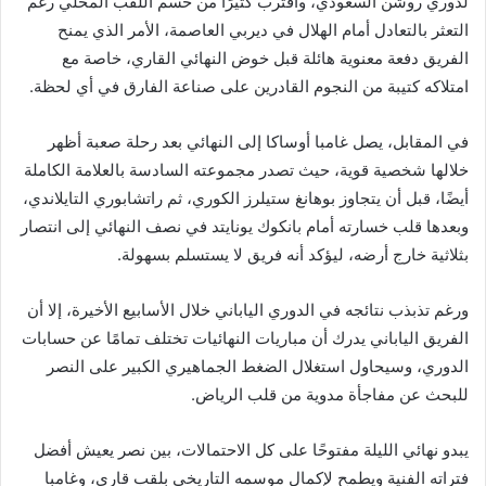
لدوري روشن السعودي، واقترب كثيرًا من حسم اللقب المحلي رغم
التعثر بالتعادل أمام الهلال في ديربي العاصمة، الأمر الذي يمنح
الفريق دفعة معنوية هائلة قبل خوض النهائي القاري، خاصة مع
امتلاكه كتيبة من النجوم القادرين على صناعة الفارق في أي لحظة.
في المقابل، يصل غامبا أوساكا إلى النهائي بعد رحلة صعبة أظهر
خلالها شخصية قوية، حيث تصدر مجموعته السادسة بالعلامة الكاملة
أيضًا، قبل أن يتجاوز بوهانغ ستيلرز الكوري، ثم راتشابوري التايلاندي،
وبعدها قلب خسارته أمام بانكوك يونايتد في نصف النهائي إلى انتصار
بثلاثية خارج أرضه، ليؤكد أنه فريق لا يستسلم بسهولة.
ورغم تذبذب نتائجه في الدوري الياباني خلال الأسابيع الأخيرة، إلا أن
الفريق الياباني يدرك أن مباريات النهائيات تختلف تمامًا عن حسابات
الدوري، وسيحاول استغلال الضغط الجماهيري الكبير على النصر
للبحث عن مفاجأة مدوية من قلب الرياض.
يبدو نهائي الليلة مفتوحًا على كل الاحتمالات، بين نصر يعيش أفضل
فتراته الفنية ويطمح لإكمال موسمه التاريخي بلقب قاري، وغامبا