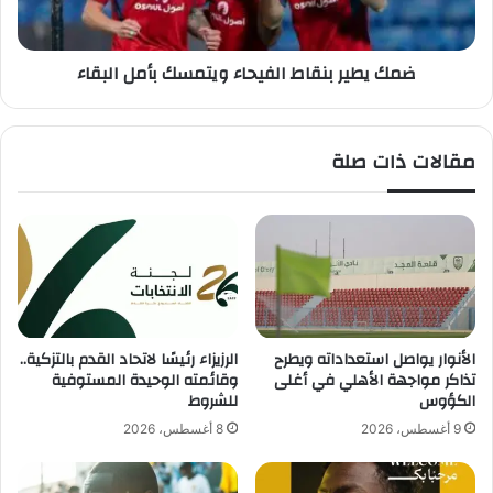
ف
ر
ي
ب
ا
ن
ضمك يطير بنقاط الفيحاء ويتمسك بأمل البقاء
ل
ق
س
ا
ع
ط
و
ا
مقالات ذات صلة
د
ل
ي
ف
ة
ي
.
ح
.
ا
ح
ء
ف
و
ل
ي
ا
ت
الأنوار يواصل استعداداته ويطرح
الرزيزاء رئيسًا لاتحاد القدم بالتزكية..
ن
م
تذاكر مواجهة الأهلي في أغلى
وقائمته الوحيدة المستوفية
ض
س
الكؤوس
للشروط
خ
ك
9 أغسطس، 2026
8 أغسطس، 2026
م
ب
ـ
أ
ا
م