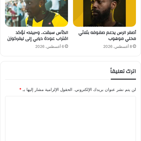
ن
ل
ف
ا
ي
ل
ا
ب
ل
أصفر الرس يدعم صفوفه بثلاثي
الكأس سبقت.. و«بيلد» تؤكد
ق
محلي موهوب
اقتراب عودة ديابي إلى ليفركوزن
ع
ا
ل
ء
8 أغسطس، 2026
6 أغسطس، 2026
ا
و
ا
اترك تعليقاً
ل
ر
ي
لن يتم نشر عنوان بريدك الإلكتروني.
الحقول الإلزامية مشار إليها بـ
*
ا
ض
ا
و
ل
س
ط
ت
ت
ع
ر
ق
ل