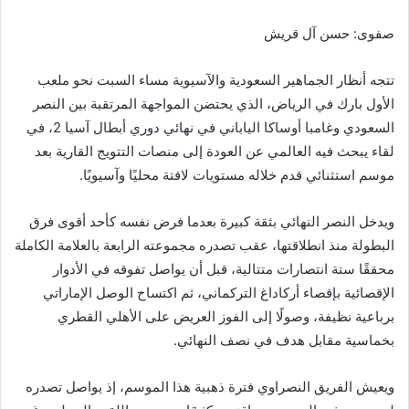
صفوى: حسن آل قريش
تتجه أنظار الجماهير السعودية والآسيوية مساء السبت نحو ملعب
الأول بارك في الرياض، الذي يحتضن المواجهة المرتقبة بين النصر
السعودي وغامبا أوساكا الياباني في نهائي دوري أبطال آسيا 2، في
لقاء يبحث فيه العالمي عن العودة إلى منصات التتويج القارية بعد
موسم استثنائي قدم خلاله مستويات لافتة محليًا وآسيويًا.
ويدخل النصر النهائي بثقة كبيرة بعدما فرض نفسه كأحد أقوى فرق
البطولة منذ انطلاقتها، عقب تصدره مجموعته الرابعة بالعلامة الكاملة
محققًا ستة انتصارات متتالية، قبل أن يواصل تفوقه في الأدوار
الإقصائية بإقصاء أركاداغ التركماني، ثم اكتساح الوصل الإماراتي
برباعية نظيفة، وصولًا إلى الفوز العريض على الأهلي القطري
بخماسية مقابل هدف في نصف النهائي.
ويعيش الفريق النصراوي فترة ذهبية هذا الموسم، إذ يواصل تصدره