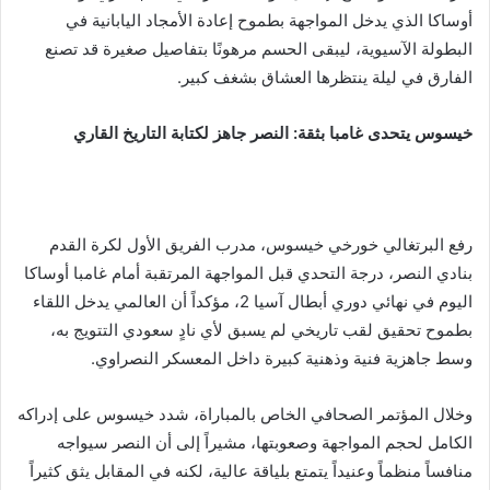
أوساكا الذي يدخل المواجهة بطموح إعادة الأمجاد اليابانية في
البطولة الآسيوية، ليبقى الحسم مرهونًا بتفاصيل صغيرة قد تصنع
الفارق في ليلة ينتظرها العشاق بشغف كبير.
خيسوس يتحدى غامبا بثقة: النصر جاهز لكتابة التاريخ القاري
رفع البرتغالي خورخي خيسوس، مدرب الفريق الأول لكرة القدم
بنادي النصر، درجة التحدي قبل المواجهة المرتقبة أمام غامبا أوساكا
اليوم في نهائي دوري أبطال آسيا 2، مؤكداً أن العالمي يدخل اللقاء
بطموح تحقيق لقب تاريخي لم يسبق لأي نادٍ سعودي التتويج به،
وسط جاهزية فنية وذهنية كبيرة داخل المعسكر النصراوي.
وخلال المؤتمر الصحافي الخاص بالمباراة، شدد خيسوس على إدراكه
الكامل لحجم المواجهة وصعوبتها، مشيراً إلى أن النصر سيواجه
منافساً منظماً وعنيداً يتمتع بلياقة عالية، لكنه في المقابل يثق كثيراً