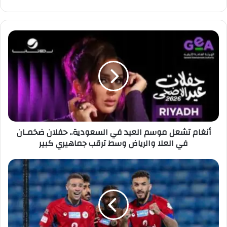
ع
الوي
ب
أ
ن
غ
ا
م
ت
ش
ع
ل
أنغام تشعل موسم العيد في السعودية.. حفلان ضخمـان
م
في العلا والرياض وسط ترقب جماهيري كبير
و
س
م
ض
ا
م
ل
ك
ع
ي
ي
ط
د
ي