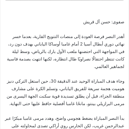
صفوى: حسن آل قريش
أهدر النصر فرصة العودة إلى منصات التتويج القارية، بعدما خسر
نهائي دوري أبطال آسيا 2 أمام غامبا أوساكا الياباني بهدف دون رد،
في المواجهة التي احتضنها ملعب الأول بارك بالرياض، وسط ليلة
كانت تنتظر احتفالًا نصراويًا طال انتظاره، لكنها انتهت بصدمة قاسية
لجماهير العالمي.
وجاء هدف المباراة الوحيد عند الدقيقة 30، حين استغل التركي دنيز
هوميت هجمة سريعة للفريق الياباني، وتسلم الكرة على مشارف
منطقة الجزاء، قبل أن يطلق تسديدة قوية سكنت الجهة اليسرى من
مرمى البرازيلي بينتو، مانحًا غامبا أفضلية حافظ عليها حتى النهاية.
بدأ النصر المباراة بضغط هجومي واضح، وهدد مرمى غامبا مبكرًا عبر
عبدالرحمن غريب، لكن الحارس روي أراكي تصدى لمحاولته على