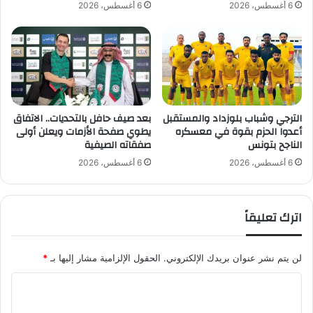
6 أغسطس، 2026
6 أغسطس، 2026
ف
د
ي
ا
ا
ه
ل
ي
م
ةِ
م
د
ل
ا
ك
ه
الترجي وشباب بلوزداد والمستقبل
بعد صيف حافل بالتحديات.. الاتفاق
ة
أعدوا الحزم بقوة في معسكره
يطوي صفحة الأزمات ويعلن أولى
ي
الناجح بتونس
صفقاته الصيفية
أ
ة
ر
…
6 أغسطس، 2026
6 أغسطس، 2026
ي
ب
ن
ا
ا
ل
اترك تعليقاً
و
ر
ا
لن يتم نشر عنوان بريدك الإلكتروني.
الحقول الإلزامية مشار إليها بـ
*
ث
ة
ا
أ
ل
م