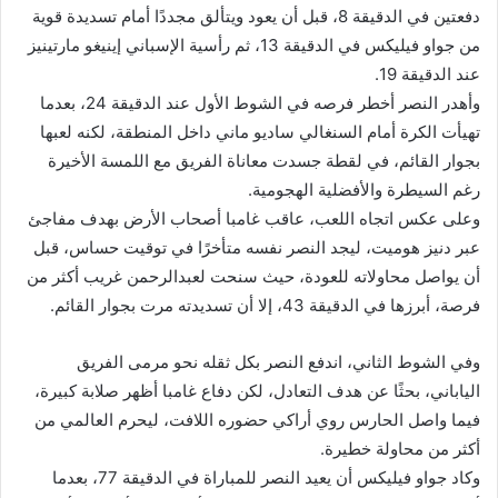
دفعتين في الدقيقة 8، قبل أن يعود ويتألق مجددًا أمام تسديدة قوية
من جواو فيليكس في الدقيقة 13، ثم رأسية الإسباني إينيغو مارتينيز
عند الدقيقة 19.
وأهدر النصر أخطر فرصه في الشوط الأول عند الدقيقة 24، بعدما
تهيأت الكرة أمام السنغالي ساديو ماني داخل المنطقة، لكنه لعبها
بجوار القائم، في لقطة جسدت معاناة الفريق مع اللمسة الأخيرة
رغم السيطرة والأفضلية الهجومية.
وعلى عكس اتجاه اللعب، عاقب غامبا أصحاب الأرض بهدف مفاجئ
عبر دنيز هوميت، ليجد النصر نفسه متأخرًا في توقيت حساس، قبل
أن يواصل محاولاته للعودة، حيث سنحت لعبدالرحمن غريب أكثر من
فرصة، أبرزها في الدقيقة 43، إلا أن تسديدته مرت بجوار القائم.
وفي الشوط الثاني، اندفع النصر بكل ثقله نحو مرمى الفريق
الياباني، بحثًا عن هدف التعادل، لكن دفاع غامبا أظهر صلابة كبيرة،
فيما واصل الحارس روي أراكي حضوره اللافت، ليحرم العالمي من
أكثر من محاولة خطيرة.
وكاد جواو فيليكس أن يعيد النصر للمباراة في الدقيقة 77، بعدما