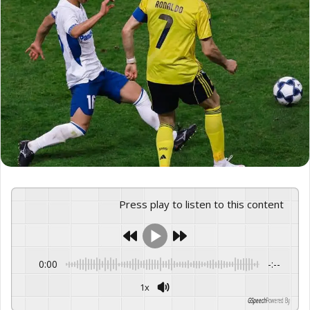
Press play to listen to this content
0:00
-:--
1x
GSpeech
Powered By