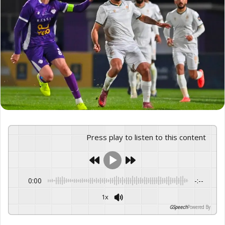
Press play to listen to this content
0:00
-:--
1x
GSpeech
Powered By