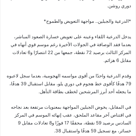
دوري روشن.
*الدرعية والجبلين.. مواجهة التعويض والطموح*
يدخل الدرعية اللقاء وعينه على تعويض خسارة الصعود المباشر،
بعدما فقد الوصافة في الجولات الأخيرة رغم موسم قوي أنهاه في
المركز الثالث برصيد 72 نقطة، جمعها من 22 انتصارًا و6 تعادلات
مقابل 6 هزائم.
وقدم الدرعية واحدًا من أقوى مواسمه الهجومية، بعدما سجل لاعبوه
79 هدفًا كأقوى خط هجوم في دوري يلو، مقابل استقبال 39 هدفًا،
ما يجعله أحد أبرز المرشحين لخطف بطاقة التأهل.
في المقابل، يخوض الجبلين المواجهة بمعنويات مرتفعة بعد نجاحه
في اقتناص آخر مقاعد الملحق، عقب إنهائه الموسم في المركز
السادس برصيد 59 نقطة، محققًا 17 فوزًا و8 تعادلات مقابل 9
خسائر، مع تسجيل 59 هدفًا واستقبال 38.