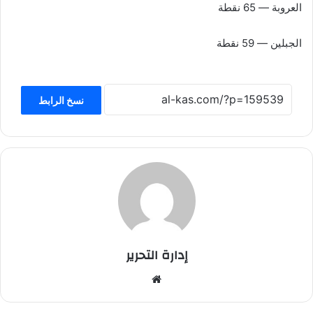
العروبة — 65 نقطة
الجبلين — 59 نقطة
نسخ الرابط
إدارة التحرير
موق
ع
الوي