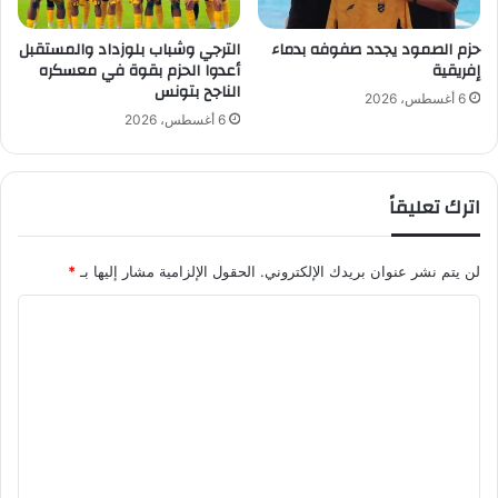
و
ن
حزم الصمود يجدد صفوفه بدماء
الترجي وشباب بلوزداد والمستقبل
إفريقية
أعدوا الحزم بقوة في معسكره
م
الناجح بتونس
ع
6 أغسطس، 2026
ج
6 أغسطس، 2026
ا
م
ع
اترك تعليقاً
ة
ا
ل
لن يتم نشر عنوان بريدك الإلكتروني.
الحقول الإلزامية مشار إليها بـ
*
أ
م
ا
ي
ل
ر
م
ت
ح
ع
م
د
ل
ب
ي
ن