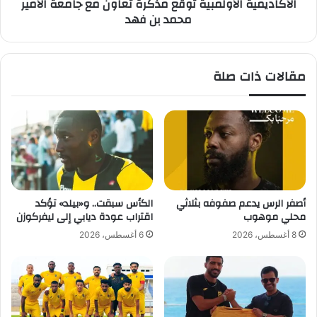
الأكاديمية الأولمبية توقّع مذكرة تعاون مع جامعة الأمير
ف
ة
محمد بن فهد
ق
ا
ب
ل
ل
أ
ا
و
مقالات ذات صلة
ل
ل
خ
م
س
ب
ا
ي
ر
ة
ة
ت
و
قّ
ع
أصفر الرس يدعم صفوفه بثلاثي
الكأس سبقت.. و«بيلد» تؤكد
م
محلي موهوب
اقتراب عودة ديابي إلى ليفركوزن
ذ
8 أغسطس، 2026
6 أغسطس، 2026
ك
ر
ة
ت
ع
ا