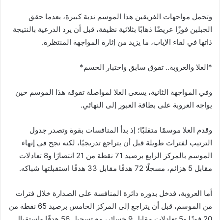
وتحمل مواجهات الفريقين هذا الموسم ندية كبيرة، بعدما حقق
الجبلين فوزًا عريضًا ذهابًا بثلاثية نظيفة، قبل أن يرد الدرعية بالنتيجة
ذاتها في لقاء الإياب، ما يزيد من إثارة المواجهة المنتظرة.
*العلا والعروبة.. تفوق سابق واختبار الحسم*
وفي المواجهة الثانية، يسعى العلا لمواصلة تفوقه هذا الموسم حين
يواجه العروبة على بطاقة العبور إلى النهائي.
وقدم العلا موسمًا متقلبًا؛ إذ بدأ المنافسات بقوة وتصدر جدول
الترتيب لفترات طويلة قبل أن يتراجع تدريجيًا، لكنه نجح في إنهاء
الموسم بالمركز الرابع برصيد 71 نقطة من 21 انتصارًا و8 تعادلات
مقابل 5 هزائم، مسجلًا 72 هدفًا مقابل 33 هدفًا استقبلتها شباكه.
أما العروبة، فدخل بدوره دائرة المنافسة على الصدارة خلال فترات
من الموسم، قبل أن يتراجع إلى المركز الخامس برصيد 65 نقطة من
20 فوزًا و5 تعادلات مقابل 9 خسائر، مع تسجيل 56 هدفًا واستقبال