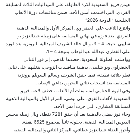
هيمن فريق السعودية لكرة الطاولة، على الميداليات الثلاث لمسابقة
الفردي، التي اختتمت أمس الأحد، ضمن منافسات دورة الألعاب
الخليجية “الدوحة 2026”.
وانتزع اللاعب علي الخضراوي، المركز الأول والميدالية الذهبية
للفردي، بعد فوزه في نهائي المسابقة على زميله عبدالعزيز بو
شليبي بنتيجة 4 – 3، ونال خالد الشريف الميدالية البرونزية بعد فوزه
على القطري عبدالله عبدالوهاب بنتيجة 4 – 1.
وواصلت الطاولة السعودية، حصدها للذهب، إثر فوز الثنائي
الخضراوي وبو شليبي، بذهبية منافسات الزوجي، بتغلبهم على ثنائي
قطر بثلاثية نظيفة، فيما حقق الشريف وسالم السويلم برونزية
المسابقة بعد انسحاب ثنائي البحرين بداعي الإصابة.
وفي اليوم الختامي لمسابقات أم الألعاب، خطف لاعب فريق
السعودية لألعاب القوى، علي بيضي، المركز الأول والميدالية الذهبية
لمسابقة العشاري، التي جرت أمس الأحد.
وجاء فوز بيضي بالذهبية بعد أن حقق 7281 نقطة، ونال زميله محسن
الدبوس الميدالية الفضية، بحلوله ثانياً بمجموع 6525 نقطة.
وأحرز العداء عبدالعزيز عطافي، المركز الثاني والميدالية الفضية