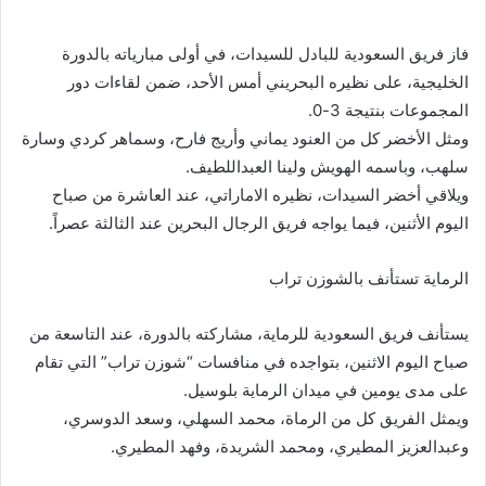
فاز فريق السعودية للبادل للسيدات، في أولى مبارياته بالدورة
الخليجية، على نظيره البحريني أمس الأحد، ضمن لقاءات دور
المجموعات بنتيجة 3-0.
ومثل الأخضر كل من العنود يماني وأريج فارح، وسماهر كردي وسارة
سلهب، وباسمه الهويش ولينا العبداللطيف.
ويلاقي أخضر السيدات، نظيره الاماراتي، عند العاشرة من صباح
اليوم الأثنين، فيما يواجه فريق الرجال البحرين عند الثالثة عصراً.
الرماية تستأنف بالشوزن تراب
يستأنف فريق السعودية للرماية، مشاركته بالدورة، عند التاسعة من
صباح اليوم الاثنين، بتواجده في منافسات “شوزن تراب” التي تقام
على مدى يومين في ميدان الرماية بلوسيل.
ويمثل الفريق كل من الرماة، محمد السهلي، وسعد الدوسري،
وعبدالعزيز المطيري، ومحمد الشريدة، وفهد المطيري.