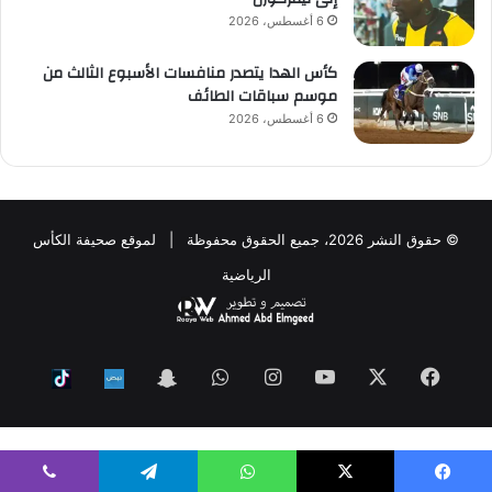
6 أغسطس، 2026
كأس الهدا يتصدر منافسات الأسبوع الثالث من
موسم سباقات الطائف
6 أغسطس، 2026
© حقوق النشر 2026، جميع الحقوق محفوظة | لموقع صحيفة الكأس
الرياضية
فيسبوك
‫X
‫YouTube
انستقرام
واتساب
Snapchat
ktok
Nabd
WP Twitter Auto Publish
Powered By :
XYZScripts.com