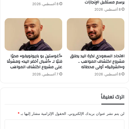
و
يرسم مستقبل الإنجازات
8 أغسطس، 2026
م
ي
8 أغسطس، 2026
ع
ش
ة
ع
ا
ل
ل
ص
أ
ر
م
ا
ي
ع
ر
الاتحاد السعودي لكرة اليد يطلق
«أغوستين بو باريونويفو» مديرًا
ا
مشروع اكتشاف المواهب ..
فنيًا لـ «أشبال أخضر اليد» ومشرفًا
م
ل
و«الشرقية» أولى محطاته
على مشروع اكتشاف المواهب
ح
م
م
ر
8 أغسطس، 2026
7 أغسطس، 2026
د
ا
ب
ك
ن
ز
اترك تعليقاً
ف
ف
ه
ي
د
ر
لن يتم نشر عنوان بريدك الإلكتروني.
الحقول الإلزامية مشار إليها بـ
*
و
ش
ا
ن