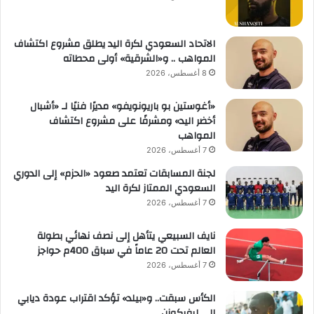
الاتحاد السعودي لكرة اليد يطلق مشروع اكتشاف
المواهب .. و«الشرقية» أولى محطاته
8 أغسطس، 2026
«أغوستين بو باريونويفو» مديرًا فنيًا لـ «أشبال
أخضر اليد» ومشرفًا على مشروع اكتشاف
المواهب
7 أغسطس، 2026
لجنة المسابقات تعتمد صعود «الحزم» إلى الدوري
السعودي الممتاز لكرة اليد
7 أغسطس، 2026
نايف السبيعي يتأهل إلى نصف نهائي بطولة
العالم تحت 20 عاماً في سباق 400م حواجز
7 أغسطس، 2026
الكأس سبقت.. و«بيلد» تؤكد اقتراب عودة ديابي
إلى ليفركوزن