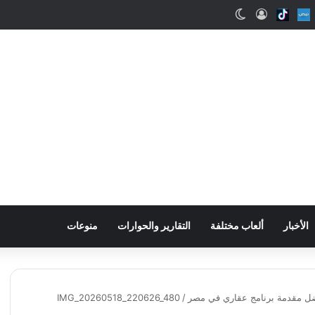
ب
Snapcha
Nabd
Tiktok
تسجيل الدخول
الوضع المظلم
الأخبار
ألعاب مختلفة
التقارير والحوارات
منوعات
فضل مقدمة برنامج عقاري في مصر
/
IMG_20260518_220626_480