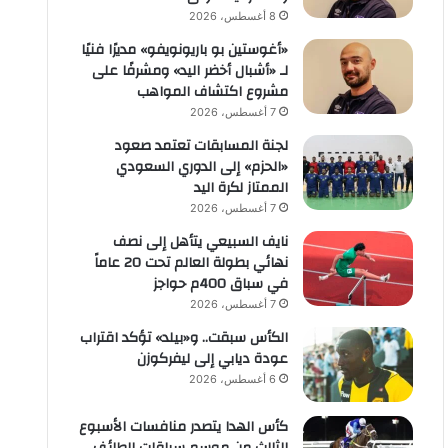
8 أغسطس، 2026
«أغوستين بو باريونويفو» مديرًا فنيًا
لـ «أشبال أخضر اليد» ومشرفًا على
مشروع اكتشاف المواهب
7 أغسطس، 2026
لجنة المسابقات تعتمد صعود
«الحزم» إلى الدوري السعودي
الممتاز لكرة اليد
7 أغسطس، 2026
نايف السبيعي يتأهل إلى نصف
نهائي بطولة العالم تحت 20 عاماً
في سباق 400م حواجز
7 أغسطس، 2026
الكأس سبقت.. و«بيلد» تؤكد اقتراب
عودة ديابي إلى ليفركوزن
6 أغسطس، 2026
كأس الهدا يتصدر منافسات الأسبوع