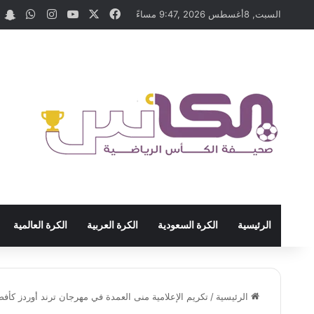
‫X
فيسبوك
‫YouTube
انستقرام
واتسا
t
السبت, 8أغسطس 2026 ,9:47 مساءً
الرئيسية
الكرة السعودية
الكرة العربية
الكرة العالمية
الرئيسية
/
تكريم الإعلامية منى العمدة في مهرجان ترند أوردز كأ