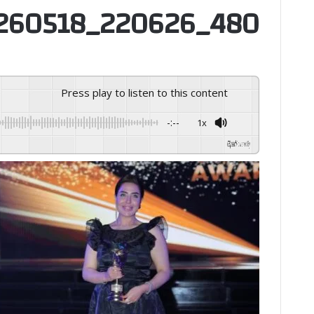
260518_220626_480
Press play to listen to this content
-:--
1x
GSpeech
Powered By