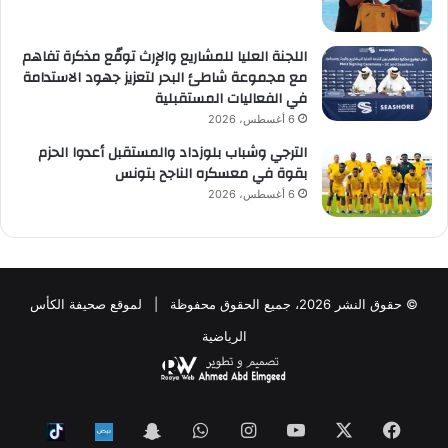
اللجنة العليا للمشاريع والإرث توقّع مذكرة تفاهم
مع مجموعة شاطئ البحر لتعزيز جهود الاستدامة
في الفعاليات المستقبلية
6 أغسطس، 2026
الترجي وشباب بلوزداد والمستقبل أعدوا الحزم
بقوة في معسكره الناجح بتونس
6 أغسطس، 2026
© حقوق النشر 2026، جميع الحقوق محفوظة | لموقع صحيفة الكأس
الرياضية
فيسبوك
‫X
‫YouTube
انستقرام
واتساب
Snapchat
ktok
Nabd