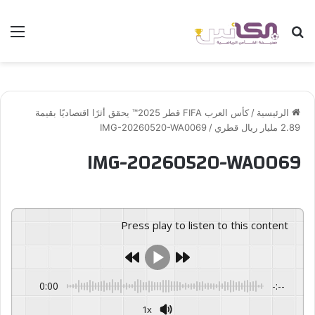
بحث عن
الق
الرئيسية
/
كأس العرب FIFA قطر 2025™️ يحقق أثرًا اقتصاديًا بقيمة
2.89 مليار ريال قطري
/
IMG-20260520-WA0069
IMG-20260520-WA0069
Press play to listen to this content
0:00
-:--
1x