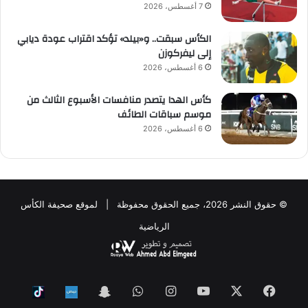
7 أغسطس، 2026
الكأس سبقت.. و«بيلد» تؤكد اقتراب عودة ديابي
إلى ليفركوزن
6 أغسطس، 2026
كأس الهدا يتصدر منافسات الأسبوع الثالث من
موسم سباقات الطائف
6 أغسطس، 2026
© حقوق النشر 2026، جميع الحقوق محفوظة | لموقع صحيفة الكأس
الرياضية
فيسبوك
‫X
‫YouTube
انستقرام
واتساب
Snapchat
ktok
Nabd