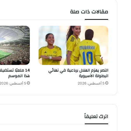
ت
س
مقالات ذات صلة
م
ا
ن
ا
ل
ن
ق
ا
ط
النصر يهزم الهلال برباعية في نهائي
14 ملعبًا تستضي
ف
البطولة الآسيوية
هذا الموسم
ي
ا
5 أغسطس، 2026
5 أغسطس، 2026
ل
ج
و
ل
ة
اترك تعليقاً
ا
ل
خ