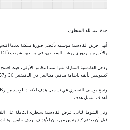
GSpeech
Powered By
جدة_عبدالله الينبعاوي
والأخيرة من دوري روشن السعودي، في مواجهة شهدت تألقًا است
ودخل القادسية المباراة بقوة منذ الدقائق الأولى، حيث افتتح
كينيونيس تألقه بإضافة هدفين متتاليين في الدقيقتين 36 و37، مانحًا فريقه أفضلية كبيرة قبل نهاية الشوط الأول.
أهداف مقابل هدف.
قبل أن يختتم كينيونيس مهرجان الأهداف بهدف خامس وثالث ش