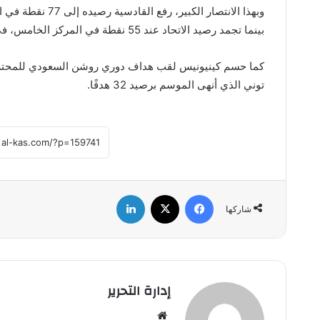
وبهذا الانتصار ال
بينما تجمد رصيد الاتحاد عند 55 نقطة في المركز الخامس، في ختام موسم مخيب لجماهير العميد.
توني الذي أنهى الموسم برصيد 32 هدفًا.
فيسبوك
‫X
لينكدإن
شاركها
إدارة التحرير
موق