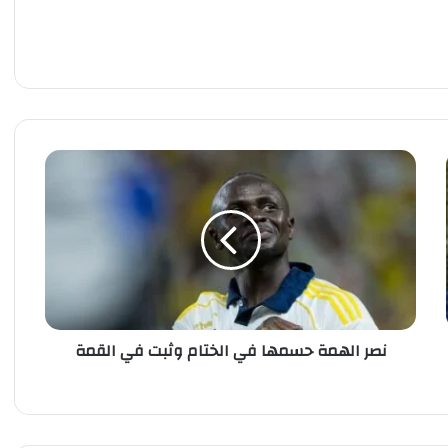
ن
ص
ر
ا
ل
ه
م
ة
ح
نصر الهمة حسمها في الختام وثبت في القمة
س
م
ه
ا
ف