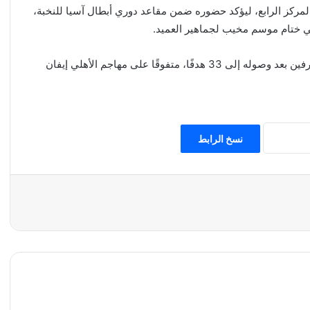
كبير، رفع القادسية رصيده إلى 77 نقطة في المركز الرابع، ليؤكد حضوره ضمن مقاعد دوري أبطال آسيا للنخبة،
كما حسم كينيونيس لقب هداف دوري روشن السعودي للمحترفين بعد وصوله إلى 33 هدفًا، متفوقًا على مهاجم الأهلي إيفان
نسخ الرابط