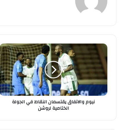
ع
الوي
ب
ن
ي
و
م
و
ا
ل
ا
ت
نيوم والاتفاق يقتسمان النقاط في الجولة
ف
الختامية لروشن
ا
ق
ي
ق