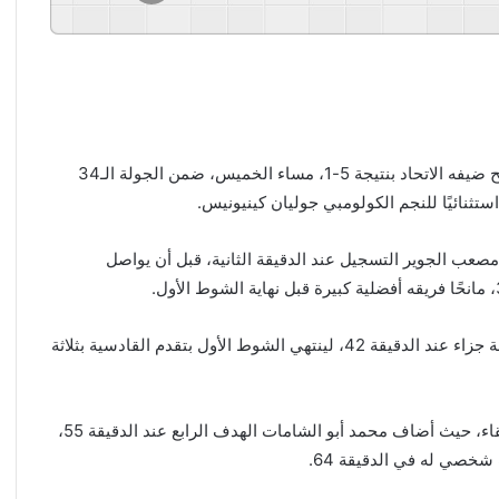
أنهى فريق القادسية موسمه بأفضل صورة ممكنة بعدما اكتسح ضيفه الاتحاد بنتيجة 5-1، مساء الخميس، ضمن الجولة الـ34
ثنائيًا للنجم الكولومبي جوليان كينيونيس.
 مصعب الجوير التسجيل عند الدقيقة الثانية، قبل أن يواصل
ونجح يوسف النصيري في تسجيل هدف الاتحاد الوحيد من ركلة جزاء عند الدقيقة 42، لينتهي الشوط الأول بتقدم القادسية بثلاثة
وفي الشوط الثاني، فرض القادسية سيطرته الكاملة على اللقاء، حيث أضاف محمد أبو الشامات الهدف الرابع عند الدقيقة 55،
خصي له في الدقيقة 64.