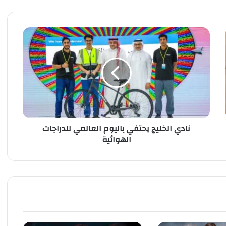
ن
ا
د
ي
ا
ل
خ
ل
ي
نادي الخليج يحتفي باليوم العالمي للدراجات
ج
الهوائية
ي
ح
ت
ف
ي
ب
ا
ل
ي