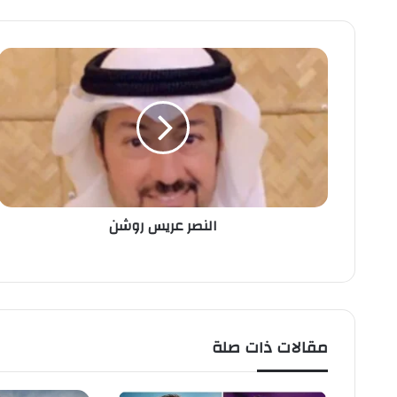
ا
ل
ن
ص
ر
ع
ر
ي
س
النصر عريس روشن
ر
و
ش
ن
مقالات ذات صلة