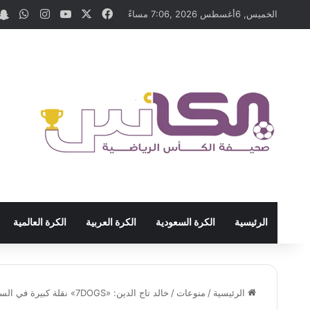
‫X
فيسبوك
‫YouTube
انستقرام
واتس
الخميس, 6أغسطس 2026 ,7:06 مساءً
الرئيسية
الكرة السعودية
الكرة العربية
الكرة العالمية
الرئيسية
/
منوعات
/
خالد تاج الدين: «7DOGS» نقلة كبيرة في السينما العربية