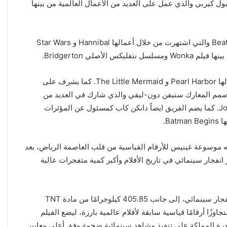
Bad و Ms. Marvel. مصمم الإنتاج بول كيربي والذي عمل على العديد من الأعمال العالمية من بينها
ويشارك في تصميم الأزياء والملابس الإيطالية Beatrice Giannini والتي اشتهرت من خلال أعمالها Hannibal و Star Wars
كما يشرف على تصميم الميك اب جاكلين روسن من بين أعمالها Pearl Harbor و The Little Mermaid. كما يشرف على
والمشاهد الخطرة فريق 87Eleven بقيادة مصمم المعارك ستيفن دون-ليفي والذي شارك في العديد من
الأعمال العالمية من بينها Mad Max: Fury Road و John Wick. كما يضم الفريق ايضاً دانكن كاب كمسئول عن المؤثرات
له موسوعة غينيس للأرقام القياسية من قلب العاصمة الرياض، بعد
نفجار سينمائي في تاريخ الأفلام وأكبر كمية متفجرات عالية
حيث تم تسجيل 170.7 طنًا من مادة TNT المكافئة كأضخم انفجار سينمائي، إلى جانب 405.85 كيلوجرامًا من مادة TNT
زًا أرقامًا قياسية سابقة لأفلام عالمية بارزة، ليضع الفيلم
 قدرة المملكة على تنفيذ مشاهد سينمائية ضخمة وفق أعلى معايير