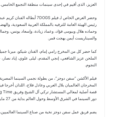
العزيز، الذى أقيم في إحدى سينمات منطقة التجمع الخامس.
وحضر العرض الخاص لـ فيلم 7DOGS
رئيس الهيئة العامة للترفيه بالمملكة العربية السعودية، وال
وحماده هلال وبيومى فؤاد، وعماد زيادة، وإسعاد يونس، وجما
والسيناريست أيمن بهجت قمر.
كما حضر كل من المخرج رامي إمام، الفنان شيكو، ميرنا جميل،
الملحن عزيز الشافعي، إنجي المقدم، ليلى علوي، إياد نصار، 
النجوم.
فيلم الأكشن “سفن دوجز”، من بطولة نجمي السينما المصرية وا
دور السينما في الشرق الأوسط وحول العالم بداية من 27 مايو 2026.