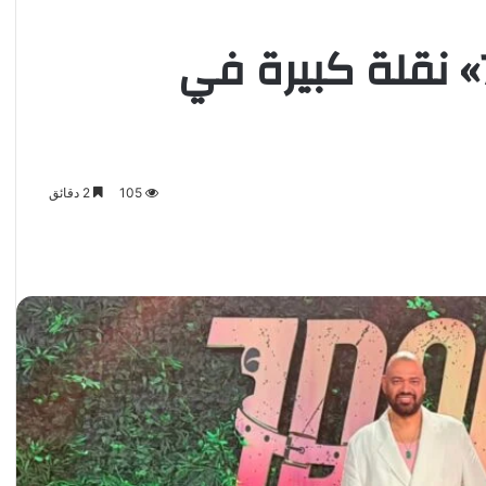
خالد تاج الدين: «7DOGS» نقلة كبيرة في
105
2 دقائق