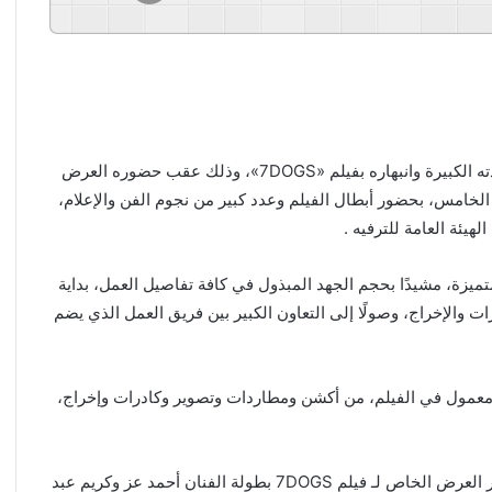
أعرب الشاعر الغنائي ومطرب الراب خالد تاج الدين عن سعادته الكبيرة وانبهاره بفيلم «7DOGS»، وذلك عقب حضوره العرض
لخامس، بحضور أبطال الفيلم وعدد كبير من نجوم الفن والإعلام،
يئة العامة للترفيه .
متميزة، مشيدًا بحجم الجهد المبذول في كافة تفاصيل العمل، بداية
ت والإخراج، وصولًا إلى التعاون الكبير بين فريق العمل الذي يضم
 معمول في الفيلم، من أكشن ومطاردات وتصوير وكادرات وإخراج،
وحرص عدد كبير من نجوم الوسط الفني والغنائى، على حضور العرض الخاص لـ فيلم 7DOGS بطولة الفنان أحمد عز وكريم عبد