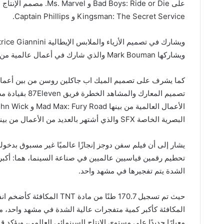
على  Boys: Ride or Die
Kingsman: The Secret Service و Captain Phillips.
ويشاركها Mark Bouman والذي شارك في أعمال عالمية من بينها فيلم Wonka ومسلسل نتفليكس الأصلي Bridgerton.
تصميم المعارك 
البصرية الخاصة SFX والذي أشتهر بالعديد من الأعمال من بينها Batman Begins.
يشار إلى أن فيلم سفن دوجز إنجازًا عالميًا غير مسبوق بدخو
تحطيم رقمين قياسيين عالميين في صناعة السينما، هما: أكبر ا
الشدة يتم تفجيرها في مشهد واحد.
المكافئة كأكبر كمية متفجرات عالية الشدة في مشهد واحد، متجاو
معيارًا جديدًا على مستوى الإنتاج السينمائي العالمي، ويؤكد