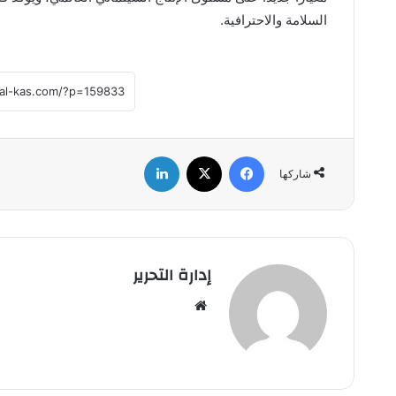
السلامة والاحترافية.
فيسبوك
‫X
لينكدإن
شاركها
إدارة التحرير
موق
ع
الوي
ب