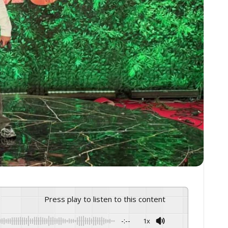
Press play to listen to this content
-:--
1x