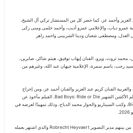
 أبطاله الفنان كريم عبد العزيز وأحمد عز، كما حضر كل من المستشار تركي آل الشيخ،
هضبة عمرو دياب، والإعلامي عمرو أديب، وأحمد حلمى ومنى زكى
ل العدل، ومصطفى شعبان ودينا الشربينى واحمد زاهر
 محمد ثروت، ويزو، الفنان إيهاب توفيق، هيثم شاكر، صابرين،
سيد رجب، باسم سمرة، الإعلامية جيهان عبد الله، وغيرهم من
لعربية الفنان كريم عبد العزيز والفنان أحمد عز، ومن إخراج
المخرجان العالميان بلال العربي وعادل فلاح، اللذان أخرجا فيلم الأكشن الشهير Bad Boys: Ride or Die. الفيلم مأخوذ عن
قصة أصلية لمعالي المستشار تركي آل الشيخ وفريق Big Time، وكتب السيناريو والحوار محمد الدباح، وذلك تمهيدًا لعرضه في
يضم فريق عمل سفن دوجز نخبة من صناع السينما العالميين، من بينهم مدير التصوير Robrecht Heyvaert والذي اشتهر بعمله