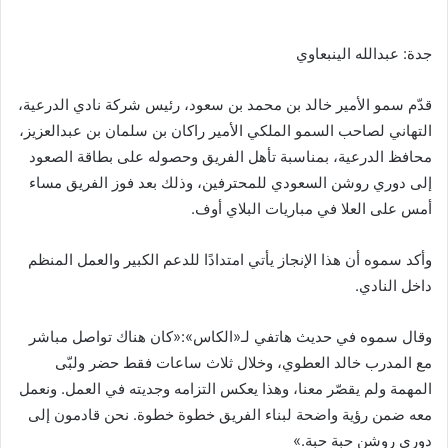
جدة: عبدالله الينبعاوي
قدّم سمو الأمير خالد بن محمد بن سعود، رئيس شركة نادي الدرعية،
التهاني لصاحب السمو الملكي الأمير راكان بن سلمان بن عبدالعزيز،
محافظ الدرعية، بمناسبة تأهل الفريق وحصوله على بطاقة الصعود
إلى دوري روشن السعودي للمحترفين، وذلك بعد فوز الفريق مساء
أمس على العلا في مباريات البلاي أوف.
وأكد سموه أن هذا الإنجاز يأتي امتدادًا للدعم الكبير والعمل المنظم
داخل النادي.
وقال سموه في حديث هاتفي لـ«الكاس»:«كان هناك تواصل مباشر
مع المدرب خالد العطوي، وخلال ثلاث ساعات فقط حضر ولبّى
المهمة ولم يقصّر معنا، وهذا يعكس التزامه وجديته في العمل. ونعمل
معه ضمن رؤية واضحة لبناء الفريق خطوة خطوة. نحن قادمون إلى
دوري روشن حبة حبة.»