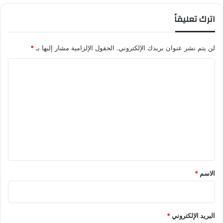
ر
اترك تعليقاً
س
م
م
لن يتم نشر عنوان بريدك الإلكتروني.
الحقول الإلزامية مشار إليها بـ
*
ل
ا
ا
م
ل
ح
م
ت
ر
ع
ح
ل
ل
ة
ي
ج
ق
د
ي
*
الاسم
*
د
ة
"
البريد الإلكتروني
*