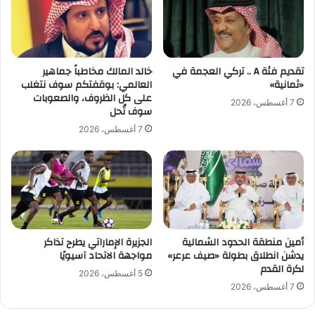
ل
ي
م
ا
و
ض
س
ة
م
ا
تقديم فئة A .. تركي العجمة في
خالد المالك مخاطباً جماهير
2
ل
«ثمانية»
العالمي: بوقفتكم سوف نتغلب
0
ر
على كل الظروف، والصعوبات
7 أغسطس، 2026
2
سوف تُحل
س
5
.
7 أغسطس، 2026
-
.
2
ا
0
ن
2
ت
6
ع
ا
شٌ
أمين منطقة الحدود الشمالية
الجزيرة الإماراتي يطرح تذاكر
ر
يدشن انطلاق بطولة «صيف عرعر»
مواجهة الاتحاد آسيويًا
ي
لكرة القدم
ا
5 أغسطس، 2026
ض
7 أغسطس، 2026
ي
ي