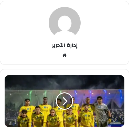
إدارة التحرير
موق
ع
الوي
ب
ا
ل
ح
ز
م
ب
ط
ل
د