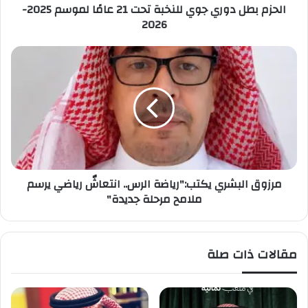
الحزم بطل دوري جوي للنخبة تحت 21 عامًا لموسم 2025-
و
2026
ر
ي
ج
م
و
ر
ي
ز
ل
و
ل
ق
ن
ا
خ
ل
ب
ب
ة
ش
مرزوق البشري يكتب:"رياضة الرس.. انتعاشٌ رياضي يرسم
ت
ر
ملامح مرحلة جديدة"
ح
ي
ت
ي
2
ك
1
ت
مقالات ذات صلة
ع
ب
ا
:
مً
"
ا
ر