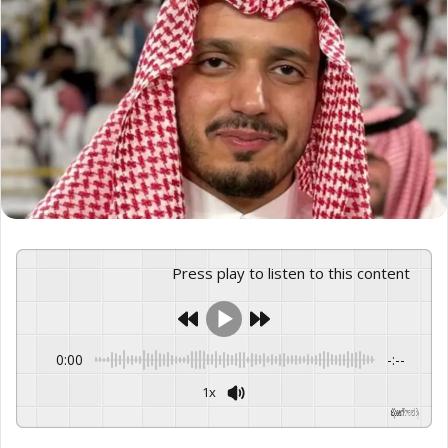
Press play to listen to this content
0:00
-:--
1x
GSpeech
Powered By