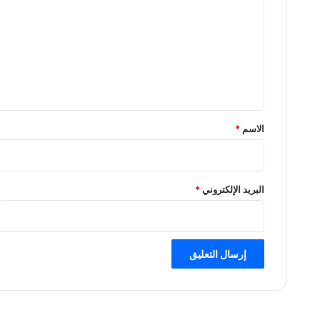
ت
ع
ل
ي
ق
*
الاسم
*
البريد الإلكتروني
*