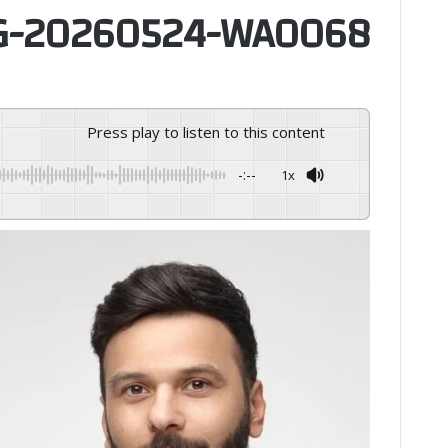
G-20260524-WA0068
Press play to listen to this content
-:--
1x
GSpeech
Powered By