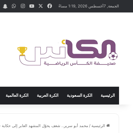
‫X
فيسبوك
‫YouTube
انستقرام
واتسا
at
الجمعة, 7أغسطس 2026 ,1:19 مساءً
الرئيسية
الكرة السعودية
الكرة العربية
الكرة العالمية
الرئيسية
/
محمد أبو سرير.. شغف يحوّل المشهد العابر إلى حكاية ت