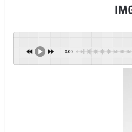
IM
0:00