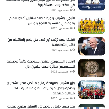
مع مجموعة شاطئ البحر لتعزيز جهود الاستدامة
في الفعاليات المستقبلية
6 أغسطس، 2026
الترجي وشباب بلوزداد والمستقبل أعدوا الحزم
بقوة في معسكره الناجح بتونس
6 أغسطس، 2026
الفيفا يعيد ترتيب أوراقه… هل ينجو إنفانتينو من
اختبار التحالفات؟
6 أغسطس، 2026
الاتحاد السعودي للهجن يستحدث كأساً مخصصة
للسعوديين بجائزة نصف مليون ريال
6 أغسطس، 2026
وزير الشباب والرياضة يهنئ منتخب مصر للشطرنج
بتصدره جدول ميداليات البطولة العربية بـ34
ميدالية متنوعة
6 أغسطس، 2026
بعد صيف حافل بالتحديات.. الاتفاق يطوي صفحة