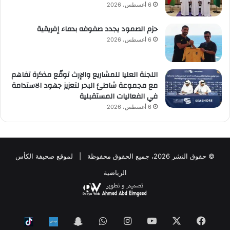
6 أغسطس، 2026
حزم الصمود يجدد صفوفه بدماء إفريقية
6 أغسطس، 2026
اللجنة العليا للمشاريع والإرث توقّع مذكرة تفاهم
مع مجموعة شاطئ البحر لتعزيز جهود الاستدامة
في الفعاليات المستقبلية
6 أغسطس، 2026
© حقوق النشر 2026، جميع الحقوق محفوظة | لموقع صحيفة الكأس
الرياضية
فيسبوك
‫X
‫YouTube
انستقرام
واتساب
Snapchat
ktok
Nabd