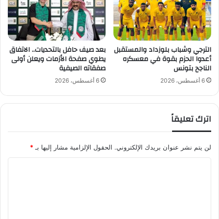
و
س
ج
ع
و
و
د
د
ك
ي
الترجي وشباب بلوزداد والمستقبل
بعد صيف حافل بالتحديات.. الاتفاق
م
أعدوا الحزم بقوة في معسكره
يطوي صفحة الأزمات ويعلن أولى
ة
الناجح بتونس
صفقاته الصيفية
ب
و
ر
ا
6 أغسطس، 2026
6 أغسطس، 2026
ك
ل
ة
ع
»
ا
اترك تعليقاً
ل
م
ا
لن يتم نشر عنوان بريدك الإلكتروني.
الحقول الإلزامية مشار إليها بـ
*
ل
ع
ا
ر
ل
ب
ي
ت
و
ع
س