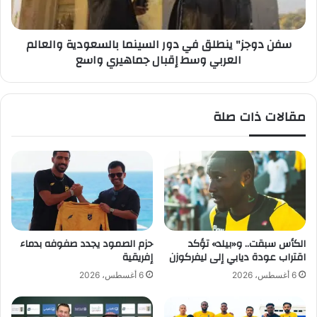
ا
"
ء
ي
سفن دوجز" ينطلق في دور السينما بالسعودية والعالم
«
ن
العربي وسط إقبال جماهيري واسع
د
ط
ا
ل
ر
ق
س
ف
مقالات ذات صلة
ع
ي
ا
د
د
و
ة
ر
»
ا
ض
ل
م
س
ن
ي
ب
ن
الكأس سبقت.. و«بيلد» تؤكد
حزم الصمود يجدد صفوفه بدماء
ر
م
اقتراب عودة ديابي إلى ليفركوزن
إفريقية
ا
ا
6 أغسطس، 2026
6 أغسطس، 2026
م
ب
ج
ا
«
ل