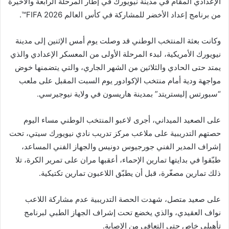
الإعدادي المقام في مدينة نيويورك في إطار المرحلة الرابعة والأخيرة
من برنامج إعداد الأخضر للمشاركة في كأس العالم FIFA 2026™️.
وكانت بعثة المنتخب الوطني قد وصلت يوم أمس الإثنين إلى مدينة
نيويورك الأمريكية، لبدء المرحلة الأولى من المعسكر الإعدادي والذي
يمتد حتى الحادي والثلاثين من الشهر الجاري، والتي يتضمنها خوض
مواجهة ودية أمام منتخب الإكوادور يوم السبت المقبل على ملعب
“سبورتس إليستريتد” بمدينة هاريسون في ولاية نيوجيرسي.
على الصعيد الميداني، أجرى لاعبو المنتخب الوطني مساء اليوم
حصتهم التدريبية على ملاعب مركز تدريب نادي نيويورك سيتي، تحت
إشراف المدير الفني جورجيوس دونيس والجهاز الفني المساعد،
طبّقوا في بدايتها تمارين الإحماء، أعقبها مران على تمرير الكرة، تلا
ذلك تمارين مصغّرة، قبل أن يطبّق اللاعبون تمارين تكتيكية.
على صعيد متصل، شهدت الحصة التدريبية عدم مشاركة اللاعب
نواف العقيدي، والذي يخضع تحت إشراف الجهاز الطبي لبرنامج
تأهيلي خاص حتى التعافي من الإصابة.