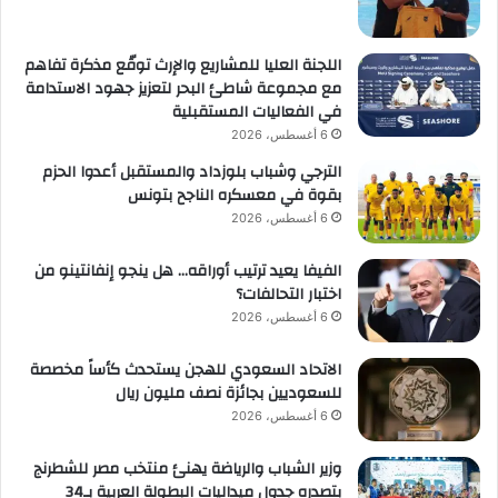
اللجنة العليا للمشاريع والإرث توقّع مذكرة تفاهم
مع مجموعة شاطئ البحر لتعزيز جهود الاستدامة
في الفعاليات المستقبلية
6 أغسطس، 2026
الترجي وشباب بلوزداد والمستقبل أعدوا الحزم
بقوة في معسكره الناجح بتونس
6 أغسطس، 2026
الفيفا يعيد ترتيب أوراقه… هل ينجو إنفانتينو من
اختبار التحالفات؟
6 أغسطس، 2026
الاتحاد السعودي للهجن يستحدث كأساً مخصصة
للسعوديين بجائزة نصف مليون ريال
6 أغسطس، 2026
وزير الشباب والرياضة يهنئ منتخب مصر للشطرنج
بتصدره جدول ميداليات البطولة العربية بـ34