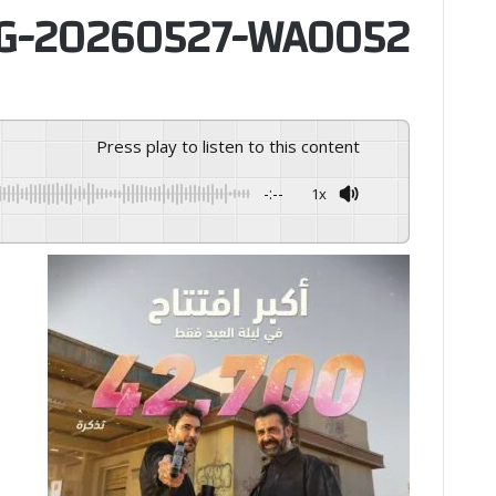
G-20260527-WA0052
Press play to listen to this content
-:--
1x
GSpeech
Powered By