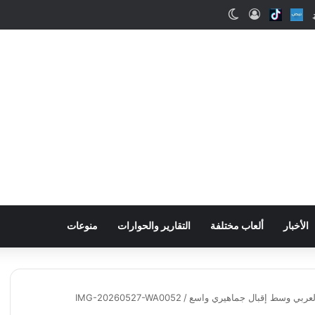
اب
Snapchat
Nabd
Tiktok
تسجيل الدخول
الوضع المظلم
الأخبار
ألعاب مختلفة
التقارير والحوارات
منوعات
العربي وسط إقبال جماهيري واسع
/
IMG-20260527-WA0052