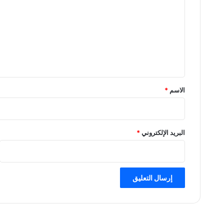
ت
ع
ل
ي
ق
*
الاسم
*
البريد الإلكتروني
*