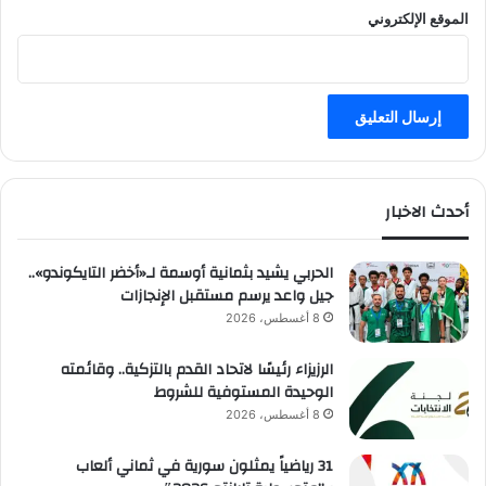
الموقع الإلكتروني
ل
ا
ل
ي
و
م
ي
ن
أحدث الاخبار
الحربي يشيد بثمانية أوسمة لـ«أخضر التايكوندو»..
جيل واعد يرسم مستقبل الإنجازات
8 أغسطس، 2026
الرزيزاء رئيسًا لاتحاد القدم بالتزكية.. وقائمته
الوحيدة المستوفية للشروط
8 أغسطس، 2026
31 رياضياً يمثلون سورية في ثماني ألعاب