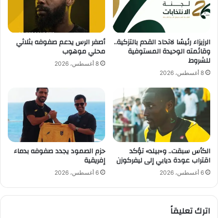
ب
ز
ا
"
ك
ي
ا
ت
الرزيزاء رئيسًا لاتحاد القدم بالتزكية..
أصفر الرس يدعم صفوفه بثلاثي
ل
ج
وقائمته الوحيدة المستوفية
محلي موهوب
ت
ا
للشروط
8 أغسطس، 2026
ذ
و
8 أغسطس، 2026
ا
ز
ك
6
ر
.
ا
1
ل
م
ع
ل
ر
ي
ب
الكأس سبقت.. و«بيلد» تؤكد
حزم الصمود يجدد صفوفه بدماء
و
اقتراب عودة ديابي إلى ليفركوزن
إفريقية
ي
ن
ة
د
6 أغسطس، 2026
6 أغسطس، 2026
ب
و
إ
ل
ي
ا
اترك تعليقاً
ر
ر