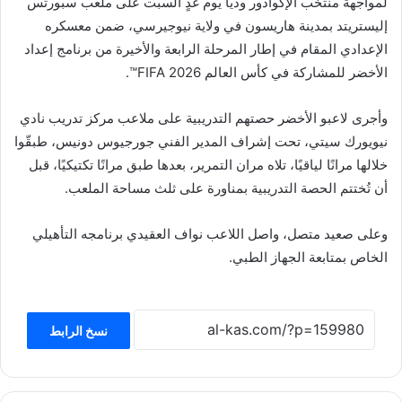
لمواجهة منتخب الإكوادور وديًا يوم غدٍ السبت على ملعب سبورتس
إليستريتد بمدينة هاريسون في ولاية نيوجيرسي، ضمن معسكره
الإعدادي المقام في إطار المرحلة الرابعة والأخيرة من برنامج إعداد
الأخضر للمشاركة في كأس العالم FIFA 2026™️.
وأجرى لاعبو الأخضر حصتهم التدريبية على ملاعب مركز تدريب نادي
نيويورك سيتي، تحت إشراف المدير الفني جورجيوس دونيس، طبقّوا
خلالها مرانًا لياقيًا، تلاه مران التمرير، بعدها طبق مرانًا تكتيكيًا، قبل
أن تُختتم الحصة التدريبية بمناورة على ثلث مساحة الملعب.
وعلى صعيد متصل، واصل اللاعب نواف العقيدي برنامجه التأهيلي
الخاص بمتابعة الجهاز الطبي.
نسخ الرابط