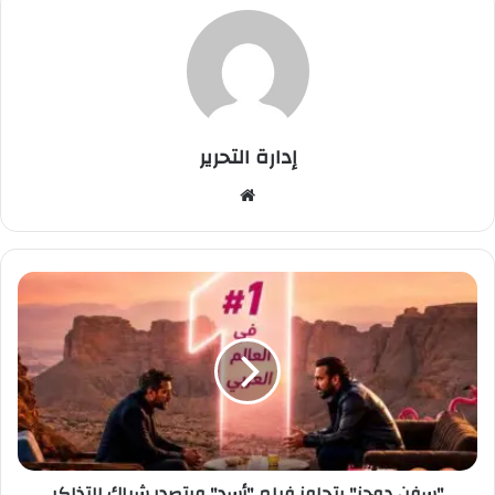
إدارة التحرير
موق
ع
الوي
ب
"
س
ف
ن
د
و
ج
ز
"
"سفن دوجز" يتجاوز فيلم "أسد" ويتصدر شباك التذاكر
ي