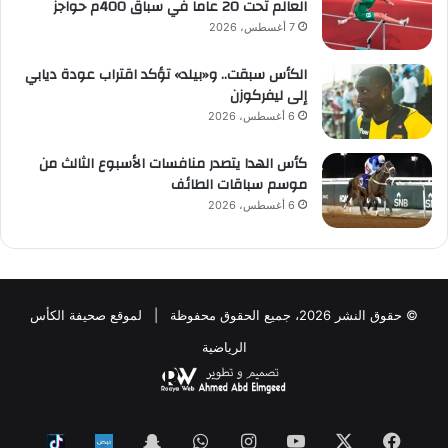
العالم تحت 20 عاماً في سباق 400م حواجز
7 أغسطس، 2026
الكأس سبقت.. و«بيلد» تؤكد اقتراب عودة ديابي
إلى ليفركوزن
6 أغسطس، 2026
كأس الهدا يتصدر منافسات الأسبوع الثالث من
موسم سباقات الطائف
6 أغسطس، 2026
© حقوق النشر 2026، جميع الحقوق محفوظة | لموقع صحيفة الكأس
الرياضية
فيسبوك
‫X
‫YouTube
انستقرام
واتساب
Snapchat
ktok
Nabd