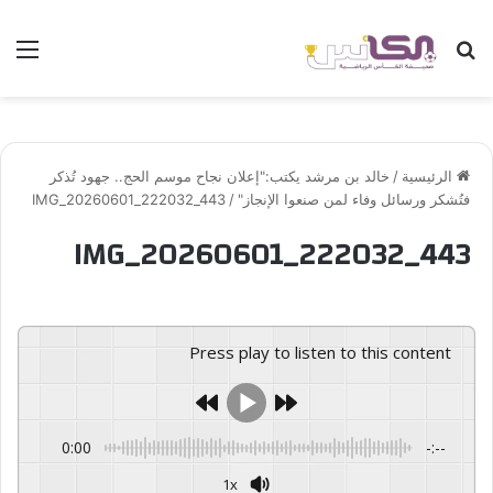
بحث عن
الق
الرئيسية
/
خالد بن مرشد يكتب:"إعلان نجاح موسم الحج.. جهود تُذكر
فتُشكر ورسائل وفاء لمن صنعوا الإنجاز"
/
IMG_20260601_222032_443
IMG_20260601_222032_443
Press play to listen to this content
0:00
-:--
1x