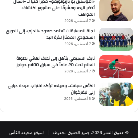
«أغوستين بو باريونويفو» مديرًا فنيًا لـ «أشبال
أخضر اليد» ومشرفًا على مشروع اكتشاف
المواهب
7 أغسطس، 2026
لجنة المسابقات تعتمد صعود «الحزم» إلى الدوري
السعودي الممتاز لكرة اليد
7 أغسطس، 2026
نايف السبيعي يتأهل إلى نصف نهائي بطولة
العالم تحت 20 عاماً في سباق 400م حواجز
7 أغسطس، 2026
الكأس سبقت.. و«بيلد» تؤكد اقتراب عودة ديابي
إلى ليفركوزن
6 أغسطس، 2026
© حقوق النشر 2026، جميع الحقوق محفوظة | لموقع صحيفة الكأس